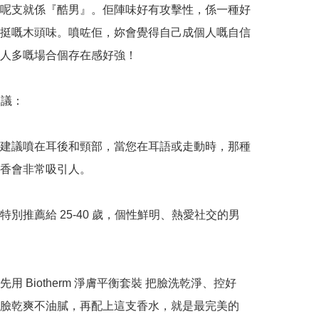
呢支就係『酷男』。佢陣味好有攻擊性，係一種好
挺嘅木頭味。噴咗佢，妳會覺得自己成個人嘅自信
人多嘅場合個存在感好強！

議：

建議噴在耳後和頸部，當您在耳語或走動時，那種
香會非常吸引人。

特別推薦給 25-40 歲，個性鮮明、熱愛社交的男
用 Biotherm 淨膚平衡套裝 把臉洗乾淨、控好
臉乾爽不油膩，再配上這支香水，就是最完美的