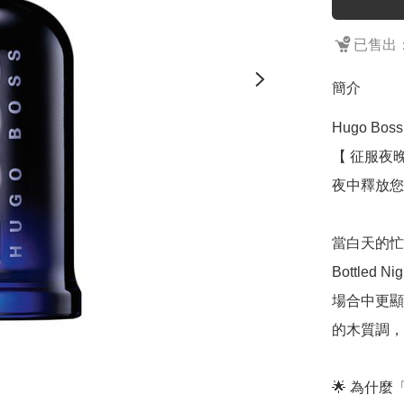
已售出：
簡介
Hugo Boss
【 征服夜
夜中釋放您
當白天的忙
Bottle
場合中更顯
的木質調，
🌟 為什