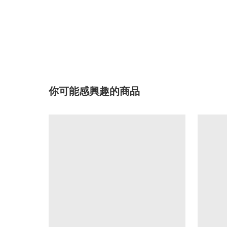
你可能感興趣的商品