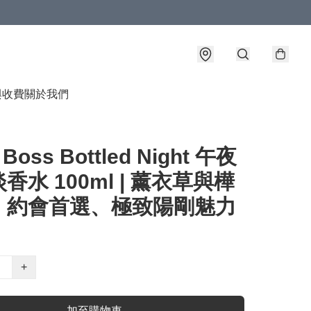
與收費
關於我們
 Boss Bottled Night 午夜
香水 100ml | 薰衣草與樺
、約會首選、極致陽剛魅力
+
加至購物車