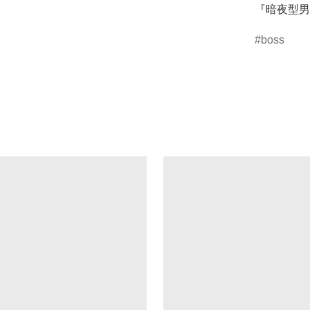
『暗夜型男
boss