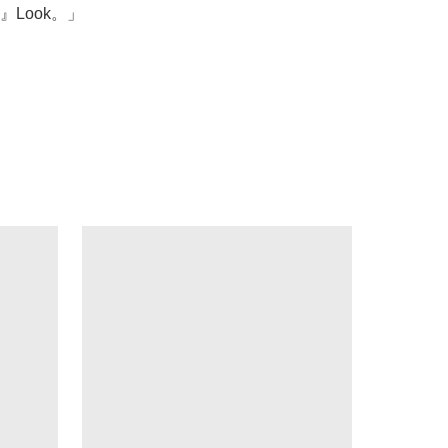
』Look。」