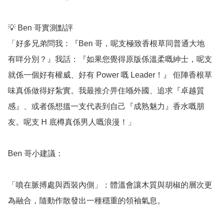
💡 Ben 哥實測點評

「好多兄弟問我：『Ben 哥，呢支極致香根草同普通大地
有咩分別？』我話：『如果您覺得原版係溫柔嘅紳士，呢支
就係一個好有權威、好有 Power 嘅 Leader！』 佢陣香根草
味真係做得好紮實。我最推介畀住喺外國、追求『卓越質
感』、或者係想搵一支代表到自己『成熟魅力』香水嘅朋
友。呢支 H 底樽真係男人嘅浪漫！」

Ben 哥小建議：

「噴在脈搏處與西裝內側」：體溫會讓木質與胡椒的層次更
為融合，隨動作散發出一種穩重的領袖氣息。
