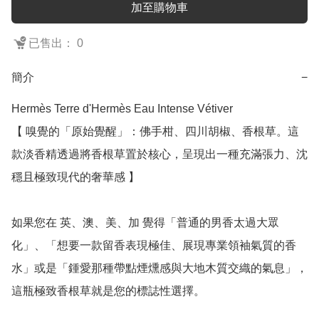
加至購物車
已售出： 0
簡介
−
Hermès Terre d'Hermès Eau Intense Vétiver

【 嗅覺的「原始覺醒」：佛手柑、四川胡椒、香根草。這
款淡香精透過將香根草置於核心，呈現出一種充滿張力、沈
穩且極致現代的奢華感 】

如果您在 英、澳、美、加 覺得「普通的男香太過大眾
化」、「想要一款留香表現極佳、展現專業領袖氣質的香
水」或是「鍾愛那種帶點煙燻感與大地木質交織的氣息」，
這瓶極致香根草就是您的標誌性選擇。
