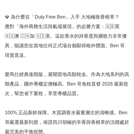
💎 為什麼在「Duty Free Ben」入手 大地極致香根草？

應對「海外商務生活與氣場展現」的必勝方案：🇬🇧英 
🇦🇺澳 🇨🇦加 🇺🇸美。這款香水的持香度與擴散力非常優
異，能讓您在當地任何正式場合都顯得格外體面。Ben 哥
現貨直送。

愛馬仕經典進階版，避開當地高額稅金。作為大地系列的高
階產品，國外專櫃定價極高。Ben 哥免稅直發 2026 最新批
次，幫您省下重稅，享受專櫃品質。

100% 正品新鮮保障。木質調香水最重層次的清晰感。Ben 
哥嚴選最新到貨，保證四川胡椒的辛香與香根草的沈穩處於
最完美的平衡狀態。
