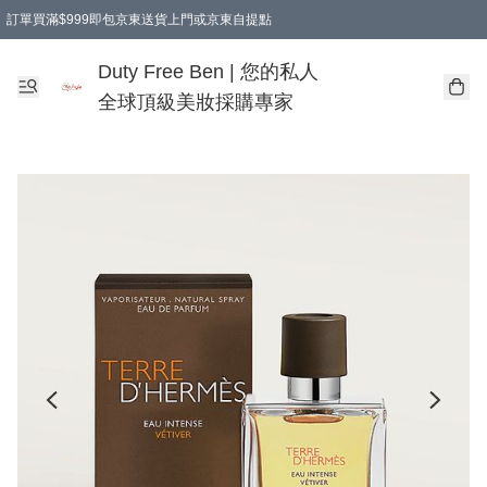
訂單買滿$999即包京東送貨上門或京東自提點
Duty Free Ben | 您的私人
全球頂級美妝採購專家