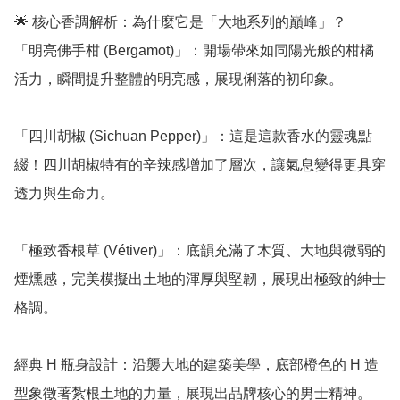
🌟 核心香調解析：為什麼它是「大地系列的巔峰」？

「明亮佛手柑 (Bergamot)」：開場帶來如同陽光般的柑橘
活力，瞬間提升整體的明亮感，展現俐落的初印象。

「四川胡椒 (Sichuan Pepper)」：這是這款香水的靈魂點
綴！四川胡椒特有的辛辣感增加了層次，讓氣息變得更具穿
透力與生命力。

「極致香根草 (Vétiver)」：底韻充滿了木質、大地與微弱的
煙燻感，完美模擬出土地的渾厚與堅韌，展現出極致的紳士
格調。

經典 H 瓶身設計：沿襲大地的建築美學，底部橙色的 H 造
型象徵著紮根土地的力量，展現出品牌核心的男士精神。
