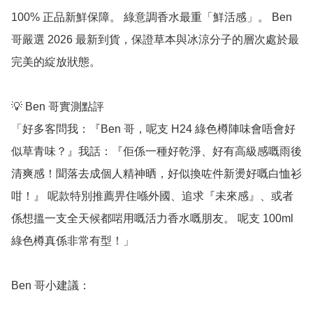
100% 正品新鮮保障。 綠意調香水最重「鮮活感」。 Ben 
哥嚴選 2026 最新到貨，保證草本與冰涼分子的層次處於最
完美的綻放狀態。

💡 Ben 哥實測點評

「好多客問我：『Ben 哥，呢支 H24 綠色樽陣味會唔會好
似草青味？』我話：『佢係一種好乾淨、好有高級感嘅雨後
清爽感！聞落去成個人精神晒，好似換咗件新燙好嘅白恤衫
咁！』 呢款特別推薦畀住喺外國、追求『未來感』、或者
係想搵一支全天候都啱用嘅活力香水嘅朋友。 呢支 100ml 
綠色樽真係非常有型！」

Ben 哥小建議：
