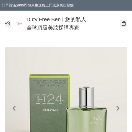
訂單買滿$999即包京東送貨上門或京東自提點
Duty Free Ben | 您的私人
全球頂級美妝採購專家