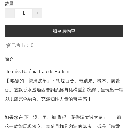
數量
−
+
加至購物車
已售出： 0
簡介
−
Hermès Barénia Eau de Parfum

【 嗅覺的「親膚皮革」：蝴蝶百合、奇蹟果、橡木、廣藿
香。這款香水透過西普調的經典結構重新演繹，呈現出一種
與肌膚完全融合、充滿知性力量的奢華感 】

如果您在 英、澳、美、加 覺得「花香調太過大眾」、「追
求一款能展現獨立、專業且極具內涵的氣味」 或是「鍾愛