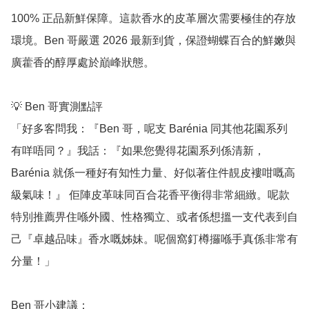
100% 正品新鮮保障。這款香水的皮革層次需要極佳的存放
環境。Ben 哥嚴選 2026 最新到貨，保證蝴蝶百合的鮮嫩與
廣藿香的醇厚處於巔峰狀態。

💡 Ben 哥實測點評

「好多客問我：『Ben 哥，呢支 Barénia 同其他花園系列
有咩唔同？』我話：『如果您覺得花園系列係清新，
Barénia 就係一種好有知性力量、好似著住件靚皮褸咁嘅高
級氣味！』 佢陣皮革味同百合花香平衡得非常細緻。呢款
特別推薦畀住喺外國、性格獨立、或者係想搵一支代表到自
己『卓越品味』香水嘅姊妹。呢個窩釘樽攞喺手真係非常有
分量！」

Ben 哥小建議：
