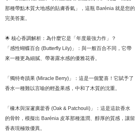
那種帶點木質大地感的貼膚香氣」，這瓶 Barénia 就是您的
完美答案。

🌟 核心香調解析：為什麼它是「年度最強力作」？

「感性蝴蝶百合 (Butterfly Lily)」：與一般百合不同，它帶
來一種更為細膩、帶著露水感的優雅花香。

「獨特奇蹟果 (Miracle Berry)」：這是一個驚喜！它賦予了
香水一種難以言喻的輕盈果感，中和了木質的沈重。

「橡木與深邃廣藿香 (Oak & Patchouli)」：這是這款香水
的骨幹，模擬出 Barénia 皮革那種溫潤、醇厚的質感，讓留
香表現極致優異。
