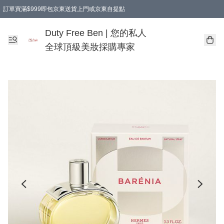
訂單買滿$999即包京東送貨上門或京東自提點
Duty Free Ben | 您的私人
全球頂級美妝採購專家