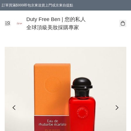
訂單買滿$999即包京東送貨上門或京東自提點
Duty Free Ben | 您的私人
全球頂級美妝採購專家