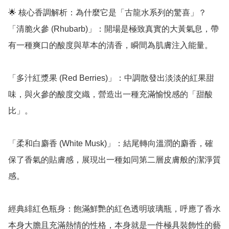
🌟 核心香調解析：為什麼它是「古龍水系列的驚喜」？

「清脆火參 (Rhubarb)」：開場是極致真實的大黃氣息，帶
有一種爽口的酸度與草本的清香，瞬間為肌膚注入能量。

「多汁紅漿果 (Red Berries)」：中調散發出淡淡的紅果甜
味，與火參的酸度交織，營造出一種充滿愉悅感的「甜酸
比」。

「柔和白麝香 (White Musk)」：結尾轉向溫潤的麝香，確
保了香氣的貼膚感，展現出一種如同第二層皮膚般的潔淨質
感。

經典緋紅色瓶身：飽滿鮮艷的紅色透明玻璃瓶，呼應了香水
本身大膽且充滿熱情的性格，本身就是一件極具裝飾性的藝