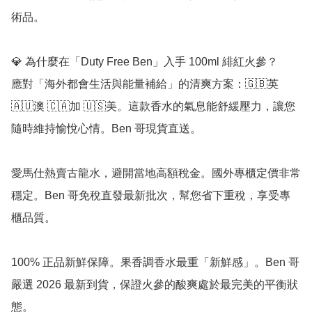
術品。

💎 為什麼在「Duty Free Ben」入手 100ml 緋紅火參？

應對「海外都會生活與能量補給」的清爽方案：🇬🇧英 
🇦🇺澳 🇨🇦加 🇺🇸美。這款香水的氣息能舒緩壓力，讓您
隨時維持愉悅心情。Ben 哥現貨直送。

愛馬仕熱賣古龍水，避開當地高額稅金。國外專櫃定價非常
穩定。Ben 哥免稅直發最新批次，幫您省下重稅，享受專
櫃品質。

100% 正品新鮮保障。果香調香水最重「新鮮感」。Ben 哥
嚴選 2026 最新到貨，保證火參的酸爽處於最完美的平衡狀
態。
