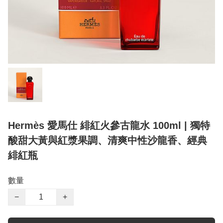
Hermès 愛馬仕 緋紅火參古龍水 100ml | 獨特
酸甜大黃與紅漿果調、清爽中性沙龍香、經典
緋紅瓶
數量
−
+