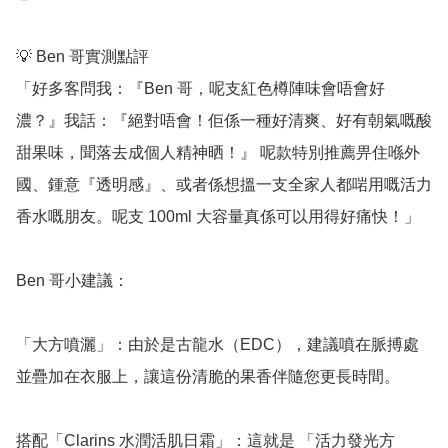
💡 Ben 哥實測點評

「好多客問我：『Ben 哥，呢支紅色樽陣味會唔會好
濃？』我話：『絕對唔會！佢係一種好清爽、好有朝氣嘅酸
甜果味，聞落去成個人精神晒！』 呢款特別推薦畀住喺外
國、鍾意『透明感』、或者係想搵一支全家人都啱用嘅活力
香水嘅朋友。呢支 100ml 大容量真係可以用得好痛快！」

Ben 哥小建議：

「大方噴灑」：由於是古龍水（EDC），建議噴在脈搏處
並疊加在衣服上，讓這份清脆的果香伴隨您更長時間。

搭配「Clarins 水潤活肌日霜」：這就是 「活力發光方