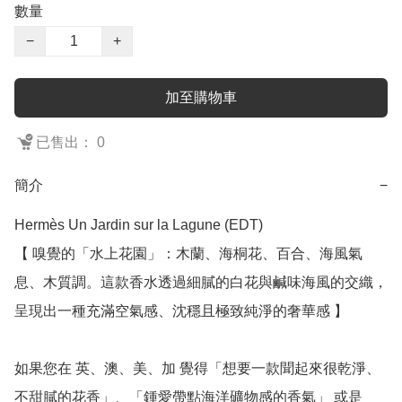
數量
−
+
加至購物車
已售出： 0
簡介
−
Hermès Un Jardin sur la Lagune (EDT)

【 嗅覺的「水上花園」：木蘭、海桐花、百合、海風氣
息、木質調。這款香水透過細膩的白花與鹹味海風的交織，
呈現出一種充滿空氣感、沈穩且極致純淨的奢華感 】

如果您在 英、澳、美、加 覺得「想要一款聞起來很乾淨、
不甜膩的花香」、「鍾愛帶點海洋礦物感的香氣」 或是