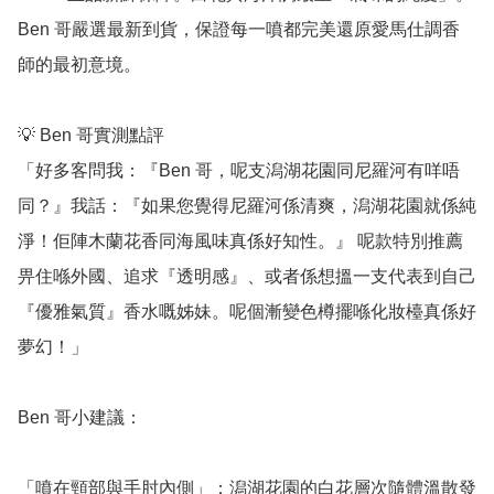
Ben 哥嚴選最新到貨，保證每一噴都完美還原愛馬仕調香
師的最初意境。

💡 Ben 哥實測點評

「好多客問我：『Ben 哥，呢支潟湖花園同尼羅河有咩唔
同？』我話：『如果您覺得尼羅河係清爽，潟湖花園就係純
淨！佢陣木蘭花香同海風味真係好知性。』 呢款特別推薦
畀住喺外國、追求『透明感』、或者係想搵一支代表到自己
『優雅氣質』香水嘅姊妹。呢個漸變色樽擺喺化妝檯真係好
夢幻！」

Ben 哥小建議：

「噴在頸部與手肘內側」：潟湖花園的白花層次隨體溫散發