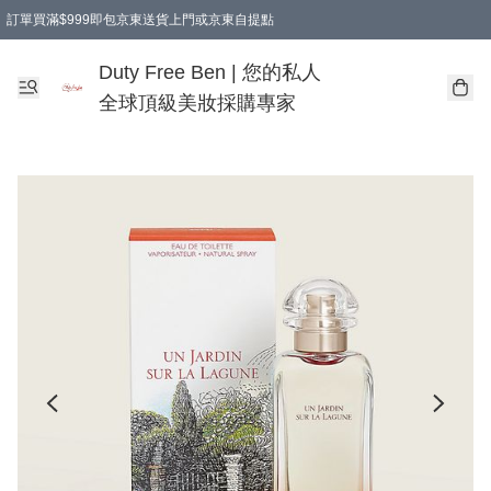
訂單買滿$999即包京東送貨上門或京東自提點
Duty Free Ben | 您的私人
全球頂級美妝採購專家