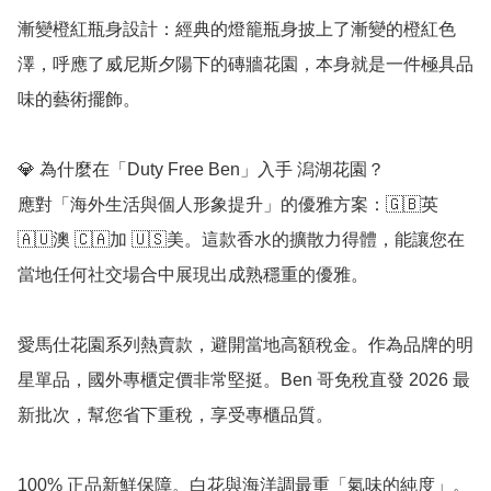
漸變橙紅瓶身設計：經典的燈籠瓶身披上了漸變的橙紅色
澤，呼應了威尼斯夕陽下的磚牆花園，本身就是一件極具品
味的藝術擺飾。

💎 為什麼在「Duty Free Ben」入手 潟湖花園？

應對「海外生活與個人形象提升」的優雅方案：🇬🇧英 
🇦🇺澳 🇨🇦加 🇺🇸美。這款香水的擴散力得體，能讓您在
當地任何社交場合中展現出成熟穩重的優雅。

愛馬仕花園系列熱賣款，避開當地高額稅金。作為品牌的明
星單品，國外專櫃定價非常堅挺。Ben 哥免稅直發 2026 最
新批次，幫您省下重稅，享受專櫃品質。

100% 正品新鮮保障。白花與海洋調最重「氣味的純度」。