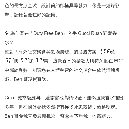
色的長方形盒裝，設計簡約卻極具爆發力，像是一捲錄影
帶，記錄著最狂野的記憶。

💎 為什麼在「Duty Free Ben」入手 Gucci Rush 狂愛香
水？

應對「海外社交聚會與氣場展現」的必勝方案：🇬🇧英 
🇦🇺澳 🇨🇦加 🇺🇸美。這款香水的擴散力與持久度在 EDT 
中屬於異數，能讓您在人煙稠密的社交場合中依然清晰辨
識。Ben 哥現貨直送。

Gucci 殿堂級經典，避開當地高額稅金：雖然這款香水推出
多年，但在國外專櫃依然擁有極多死忠粉絲，價格穩定。
Ben 哥免稅直發最新批次，幫您省下重稅，收藏經典。
