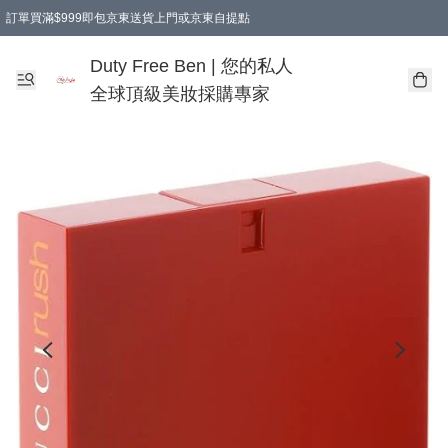
訂單買滿$999即包京東送貨上門或京東自提點
Duty Free Ben | 您的私人
全球頂級美妝採購專家