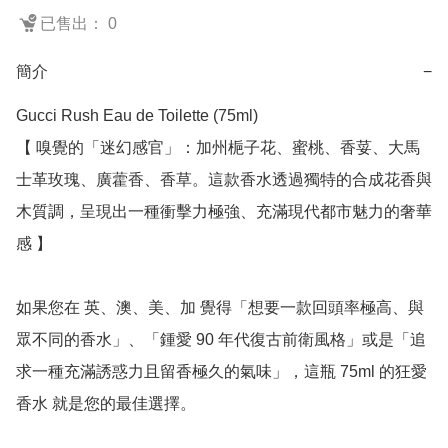
已售出： 0
簡介
−
Gucci Rush Eau de Toilette (75ml)

【 嗅覺的「迷幻感官」：加州梔子花、蜜桃、香荽、大馬
士革玫瑰、廣藿香、香草。這款香水透過獨特的合成花香與
木質調，呈現出一種衝擊力極強、充滿現代都市魅力的奢華
感 】

如果您在 英、澳、美、加 覺得「想要一款回頭率極高、與
眾不同的香水」、「鍾愛 90 年代復古前衛風格」或是「追
求一種充滿誘惑力且留香極久的氣味」，這瓶 75ml 的狂愛
香水 就是您的最佳選擇。
