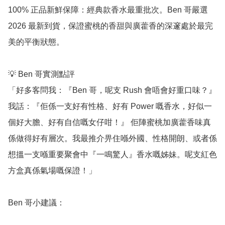
100% 正品新鮮保障：經典款香水最重批次。Ben 哥嚴選 
2026 最新到貨，保證蜜桃的香甜與廣藿香的深邃處於最完
美的平衡狀態。

💡 Ben 哥實測點評

「好多客問我：『Ben 哥，呢支 Rush 會唔會好重口味？』
我話：『佢係一支好有性格、好有 Power 嘅香水，好似一
個好大膽、好有自信嘅女仔咁！』 佢陣蜜桃加廣藿香味真
係做得好有層次。我最推介畀住喺外國、性格開朗、或者係
想搵一支喺重要聚會中『一鳴驚人』香水嘅姊妹。呢支紅色
方盒真係氣場嘅保證！」

Ben 哥小建議：
