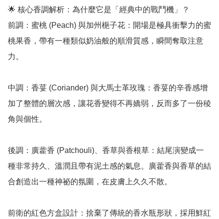
🌟 核心香調解析：為什麼它是「經典中的戰鬥機」？

前調：蜜桃 (Peach) 與加州梔子花：開場是極具衝擊力的蜜
桃果香，帶有一種類似奶油般的順滑質感，瞬間奪取注意
力。

中調：香荽 (Coriander) 與大馬士革玫瑰：香荽的辛香感增
加了整體的層次感，讓花香變得不再嬌弱，反而多了一份稜
角與個性。

後調：廣藿香 (Patchouli)、香草與香根草：結尾演變成一
種非常持久、溫潤且帶有泥土感的氣息。廣藿香與香草的結
合創造出一種神祕的氛圍，在皮膚上久久不散。

前衛的紅色方盒設計：捨棄了傳統的香水瓶形狀，採用鮮紅