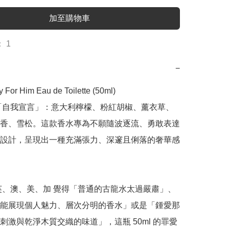
加至購物車
 1
−
y For Him Eau de Toilette (50ml)

「自我宣言」：意大利檸檬、粉紅胡椒、薰衣草、
香、雪松。這款香水專為不願隨波逐流、勇敢表達
設計，呈現出一種充滿張力、深邃且俐落的奢華感 
英、澳、美、加 覺得「普通的古龍水太過嚴肅」、
能展現個人魅力、層次分明的香水」或是「鍾愛那
刺激與乾淨木質交織的味道」，這瓶 50ml 的罪愛