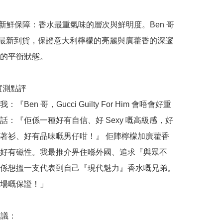
正品新鮮保障：香水最重氣味的層次與鮮明度。Ben 哥
26 最新到貨，保證意大利檸檬的亮麗與廣藿香的深邃
的平衡狀態。

哥實測點評

『Ben 哥，Gucci Guilty For Him 會唔會好重
話：『佢係一種好有自信、好 Sexy 嘅高級感，好
著衫、好有品味嘅男仔咁！』 佢陣檸檬加廣藿香
好有磁性。我最推介畀住喺外國、追求『與眾不
係想搵一支代表到自己『現代魅力』香水嘅兄弟。
場嘅保證！」

議：
