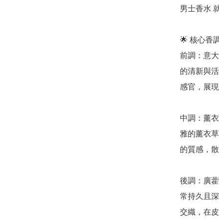
男士香水 
🌟 核心
前調：意大利
的清新與活
感官，展現
中調：薰衣草
雅的薰衣草
的質感，散
後調：廣藿香 
常持久且深
交織，在皮