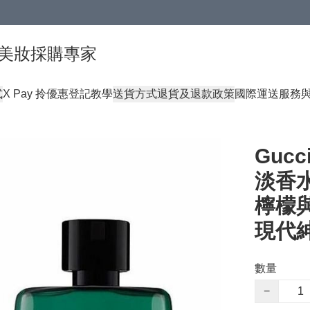
球頂級美妝採購專家
式
X Pay 拎優惠登記教學
送貨方式
退貨及退款政策
國際運送服務
Gucc
淡香水 
檸檬
現代
數量
−