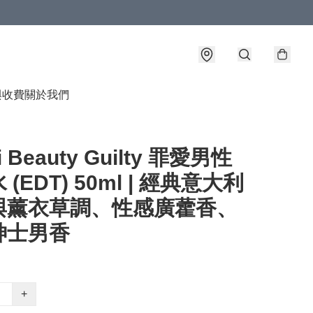
與收費
關於我們
i Beauty Guilty 罪愛男性
(EDT) 50ml | 經典意大利
與薰衣草調、性感廣藿香、
紳士男香
+