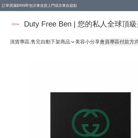
訂單買滿$999即包京東送貨上門或京東自提點
Duty Free Ben | 您的私人全
清貨專區,售完自動下架
商品
美容小分享
會員專區
付款方