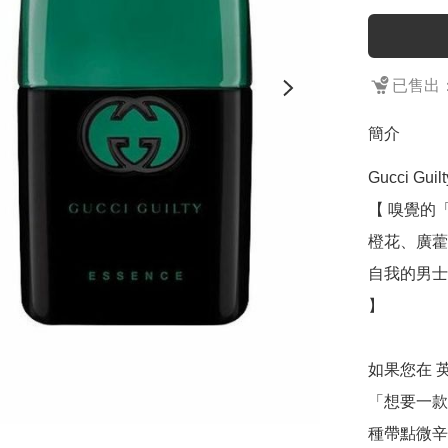
已售出：
簡介
Gucci Guilt
【 嗅覺的
橙花、廣藿
自我的男士
】

如果您在 
「想要一款
種帶點微辛