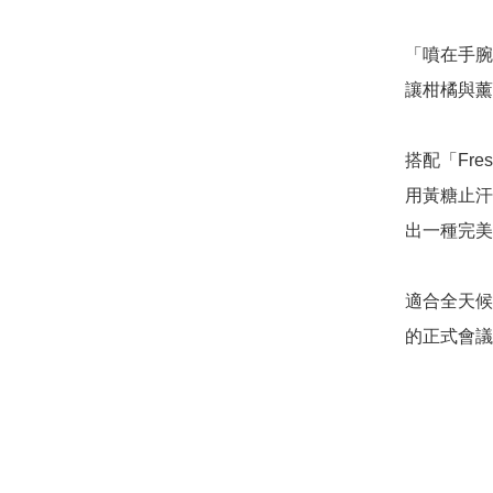
「噴在手腕
讓柑橘與薰
搭配「Fr
用黃糖止汗劑
出一種完美
適合全天候
的正式會議