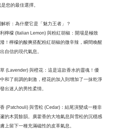
就是您的最佳選擇。

香調解析：為什麼它是「魅力王者」？

檸檬 (Italian Lemon) 與粉紅胡椒：開場是極致
潑！檸檬的酸爽搭配粉紅胡椒的微辛辣，瞬間喚醒
出自信的現代氣息。

 (Lavender) 與橙花：這是這款香水的靈魂！優
中和了前調的刺激，橙花的加入則增加了一抹乾淨
發出迷人的男性柔情。

(Patchouli) 與雪松 (Cedar)：結尾演變成一種非
邃的木質餘韻。廣藿香的大地氣息與雪松的沉穩感
膚上留下一種充滿磁性的皮革氣息。
