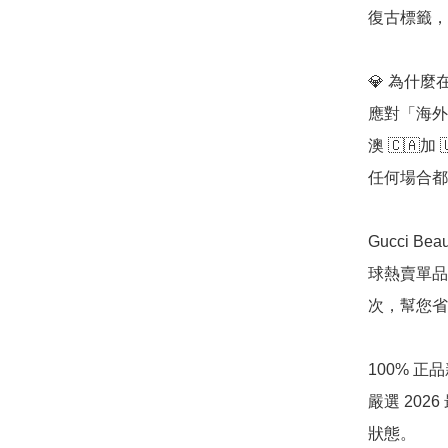
復古標籤，
💎 為什麼在「
應對「海外
澳 🇨🇦
任何場合都
Gucci 
球熱賣單品
次，幫您省
100% 
嚴選 20
狀態。
