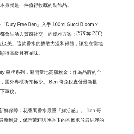
本身就是一件值得收藏的裝飾品。

Duty Free Ben」入手 100ml Gucci Bloom？

都會生活與質感社交」的優雅方案：🇬🇧英 🇦🇺
加 🇺🇸美。這款香水的擴散力溫和得體，讓您在當地
顯得高級且有品味。

Beauty 皇牌系列，避開當地高額稅金：作為品牌的全
，國外專櫃折扣極少。 Ben 哥免稅直發最新批
下重稅。

正品新鮮保障：花香調香水最重「鮮活感」。 Ben 哥
26 最新到貨，保證茉莉與晚香玉的香氣處於最純淨的