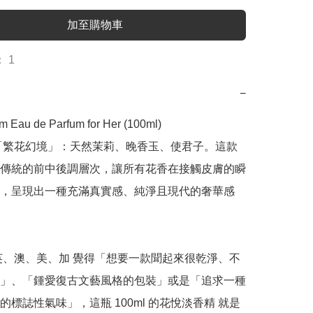
加至購物車
 1
−
m Eau de Parfum for Her (100ml)

「繁花幻境」：天然茉莉、晚香玉、使君子。這款
傳統的前中後調層次，讓所有花香在接觸皮膚的瞬
，呈現出一種充滿真實感、純淨且現代的奢華感 
英、澳、美、加 覺得「想要一款聞起來很乾淨、不
」、「鍾愛復古文藝風格的包裝」或是「追求一種
的標誌性氣味」，這瓶 100ml 的花悅淡香精 就是