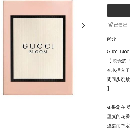
已售出：
簡介
Gucci Bloo
【 嗅覺的
香水捨棄了
間同步綻放
】

如果您在 
甜膩的花香
溫柔而堅定