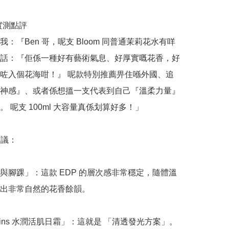
哥實測點評

：『Ben 哥，呢支 Bloom 同普通茉莉花水有咩
話：『佢係一種好有藝術氣息、好厚實嘅花香，好
咗入個花海咁！』 呢款特別推薦畀住喺外國、追
神感』、或者係想搵一支代表到自己『溫柔力量』
 呢支 100ml 大容量真係划算好多！」

議：

與腳踝」：這款 EDP 的層次感非常穩定，隨體溫
出非常自然的花香餘韻。

rins 水潤活肌日霜」：這就是 「清透發光方案」。 