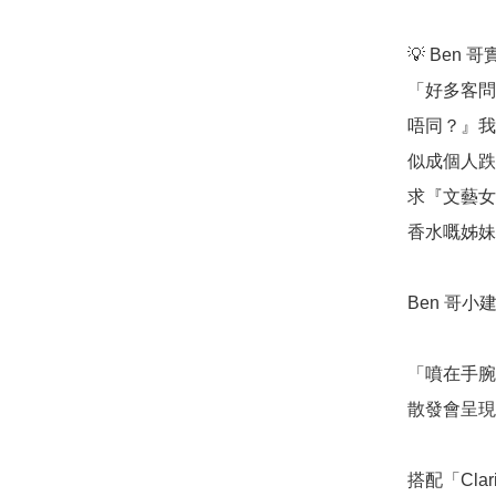
💡 Ben 
「好多客問我
唔同？』我
似成個人跌
求『文藝女
香水嘅姊妹。
Ben 哥小建
「噴在手腕
散發會呈現
搭配「Cla