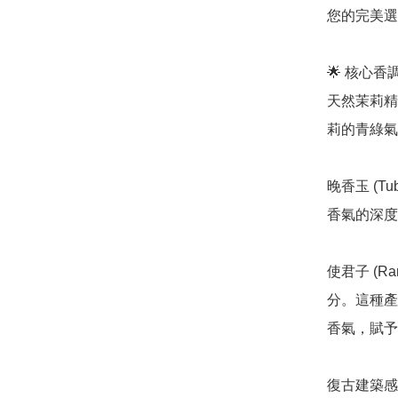
您的完美選
🌟 核心
天然茉莉精萃 
莉的青綠氣
晚香玉 (T
香氣的深度
使君子 (Ran
分。這種產
香氣，賦予
復古建築感