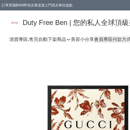
訂單買滿$999即包京東送貨上門或京東自提點
Duty Free Ben | 您的私人全
清貨專區,售完自動下架
商品
美容小分享
會員專區
付款方