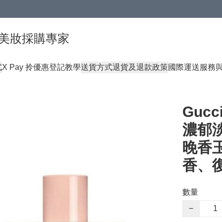
球頂級美妝採購專家
式
X Pay 拎優惠登記教學
送貨方式
退貨及退款政策
國際運送服務
Gucc
濃郁淡香
晚香
香、
數量
−