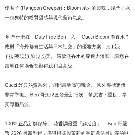
使君子 (Rangoon Creeper)：Bloom 系列的靈魂，賦予香水
一種獨特的粉質甜感與現代藝術氣息。

💎 為什麼在「Duty Free Ben」入手 Gucci Bloom 淡香水？

應對「海外都會生活與日常社交」的優雅方案：🇬🇧英 
🇦🇺澳 🇨🇦加 🇺🇸美。 這款淡香水的穿透力溫和，讓您在
當地任何場合都顯得親和且高級。

Gucci 經典熱賣系列，避開當地高額稅金。 國外專櫃定價
非常堅挺。 Ben 哥免稅直發最新批次，幫您省下重稅，享
受專櫃品質。

100% 正品新鮮保障。 花香調最重「鮮活度」。 Ben 哥嚴
選 2026 最新到貨，保證橙花與茉莉的香氣處於最純淨的狀