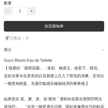
數量
−
+
加至購物車
已售出： 0
簡介
−
Gucci Bloom Eau de Toilette

【 嗅覺的「晨間花園」：茉莉、晚香玉、使君子、橙花。
這款淡香水在原有的白花基礎上注入了橙花的清爽，呈現出
一種更為輕盈、充滿空氣感且極致純淨的奢華感 】

如果您在 英、澳、美、加 覺得「濃郁的花香在密閉空間太
過強烈」、「追求一種更適合日間、聞起來像帶水汽的鮮花