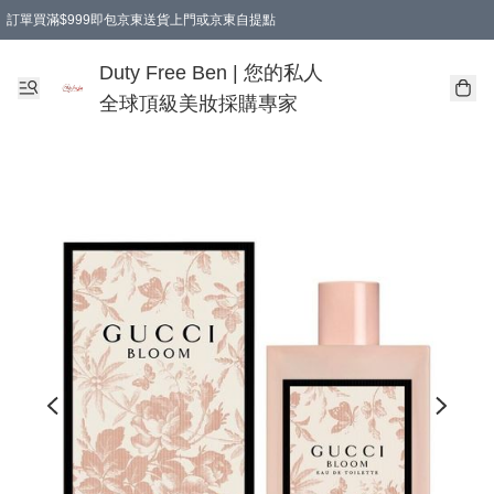
訂單買滿$999即包京東送貨上門或京東自提點
Duty Free Ben | 您的私人
全球頂級美妝採購專家