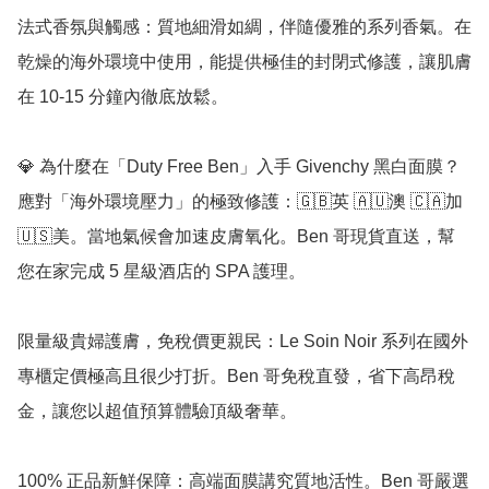
法式香氛與觸感：質地細滑如綢，伴隨優雅的系列香氣。在
乾燥的海外環境中使用，能提供極佳的封閉式修護，讓肌膚
在 10-15 分鐘內徹底放鬆。

💎 為什麼在「Duty Free Ben」入手 Givenchy 黑白面膜？

應對「海外環境壓力」的極致修護：🇬🇧英 🇦🇺澳 🇨🇦加 
🇺🇸美。當地氣候會加速皮膚氧化。Ben 哥現貨直送，幫
您在家完成 5 星級酒店的 SPA 護理。

限量級貴婦護膚，免稅價更親民：Le Soin Noir 系列在國外
專櫃定價極高且很少打折。Ben 哥免稅直發，省下高昂稅
金，讓您以超值預算體驗頂級奢華。

100% 正品新鮮保障：高端面膜講究質地活性。Ben 哥嚴選 