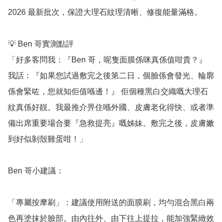
2026 最新批次，保證大理石紋理清晰、修復能量滿格。

💡 Ben 哥實測點評

「好多客問我：『Ben 哥，呢隻面膜係咪真係值咁貴？』
我話：『如果您試過敷完之後第二日，個臉係會發光、輪廓
係會緊咗，您就知佢值喺邊！』 佢個種黑白交織嘅大理石
紋真係好靚。我最推介畀住喺外國、皮膚老化得快、或者準
備出席重要場合要『急救提亮』嘅姊妹。敷完之後，皮膚嫩
到好似剝殼雞蛋咁！」

Ben 哥小建議：

「專屬按摩刷」：建議使用附送的面膜刷，均勻混合黑白兩
色再塗抹於臉部。由內往外、由下往上提拉，能加強緊緻效