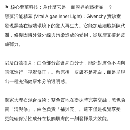
🌟 核心奢華科技：為什麼它是「面膜界的藝術品」？

黑藻活能精萃 (Vital Algae Inner Light)：Givenchy 實驗室
發現黑藻在極端環境下的驚人再生力。它能加速細胞新陳代
謝，修復因海外紫外線與污染造成的受損，從底層支撐起皮
膚彈力。

賦活白藻提亮：白色部分富含亮白分子，能針對膚色不均與
暗沉進行「視覺修正」。敷完後，皮膚不是死白，而是呈現
出一種充滿健康水分的透明感。

獨家大理石混合技術：雙色質地在塗抹時完美交融，黑色負
責「清與修」，白色負責「補與亮」。這不僅是視覺享受，
更能確保活性成分在接觸肌膚的一刻發揮最大效能。
