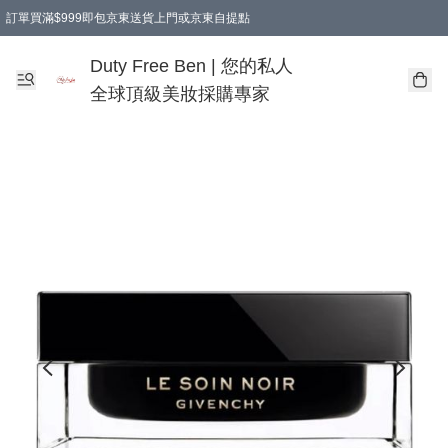
訂單買滿$999即包京東送貨上門或京東自提點
Duty Free Ben | 您的私人
全球頂級美妝採購專家