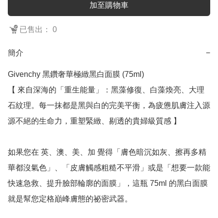
加至購物車
已售出： 0
簡介
−
Givenchy 黑鑽奢華極緻黑白面膜 (75ml)

【 來自深海的「重生能量」：黑藻修復、白藻煥亮、大理
石紋理。每一抹都是黑與白的完美平衡，為疲憊肌膚注入源
源不絕的生命力，重塑緊緻、剔透的貴婦級質感 】

如果您在 英、澳、美、加 覺得「膚色暗沉如灰、擦再多精
華都沒氣色」、「皮膚觸感粗糙不平滑」或是「想要一款能
快速急救、提升臉部輪廓的面膜」，這瓶 75ml 的黑白面膜
就是幫您定格巔峰膚態的祕密武器。
