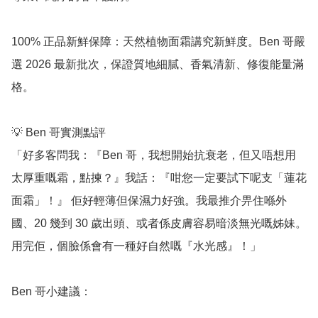
100% 正品新鮮保障：天然植物面霜講究新鮮度。Ben 哥嚴
選 2026 最新批次，保證質地細膩、香氣清新、修復能量滿
格。

💡 Ben 哥實測點評

「好多客問我：『Ben 哥，我想開始抗衰老，但又唔想用
太厚重嘅霜，點揀？』我話：『咁您一定要試下呢支「蓮花
面霜」！』 佢好輕薄但保濕力好強。我最推介畀住喺外
國、20 幾到 30 歲出頭、或者係皮膚容易暗淡無光嘅姊妹。
用完佢，個臉係會有一種好自然嘅『水光感』！」

Ben 哥小建議：
