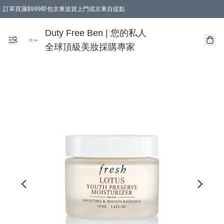
訂單買滿$999即包京東送貨上門或京東自提點
Duty Free Ben | 您的私人
全球頂級美妝採購專家