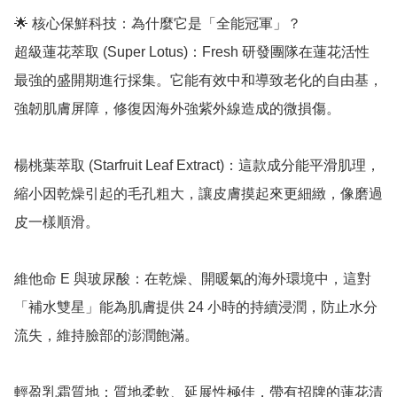
🌟 核心保鮮科技：為什麼它是「全能冠軍」？

超級蓮花萃取 (Super Lotus)：Fresh 研發團隊在蓮花活性
最強的盛開期進行採集。它能有效中和導致老化的自由基，
強韌肌膚屏障，修復因海外強紫外線造成的微損傷。

楊桃葉萃取 (Starfruit Leaf Extract)：這款成分能平滑肌理，
縮小因乾燥引起的毛孔粗大，讓皮膚摸起來更細緻，像磨過
皮一樣順滑。

維他命 E 與玻尿酸：在乾燥、開暖氣的海外環境中，這對
「補水雙星」能為肌膚提供 24 小時的持續浸潤，防止水分
流失，維持臉部的澎潤飽滿。

輕盈乳霜質地：質地柔軟、延展性極佳，帶有招牌的蓮花清