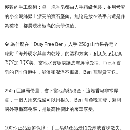
極致的手工藝術：每一塊香皂都由人手精緻包裝，並用考究
的小金屬絲繫上漂亮的寶石墜飾。無論是放在洗手台還是作
為禮物，都展現出極高的美學價值。

💎 為什麼在「Duty Free Ben」入手 250g 山竹果香皂？

應對「海外硬水與室內乾燥」的溫和方案：🇬🇧英 🇦🇺澳 
🇨🇦加 🇺🇸美。當地水質容易讓皮膚屏障受損。Fresh 香
皂的 PH 值適中，能溫和潔淨不傷膚。Ben 哥現貨直送。

250g 巨無霸份量，省下當地高額稅金：這塊香皂非常厚
實，一個人用來洗澡可以用很久。Ben 哥免稅直發，避開
國外專櫃高稅率，是最高性價比的奢華享受。

100% 正品新鮮保障：手工皂類產品最怕受潮或香味散失。