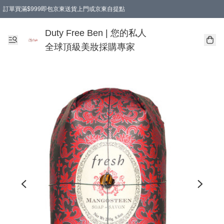
訂單買滿$999即包京東送貨上門或京東自提點
Duty Free Ben | 您的私人
全球頂級美妝採購專家