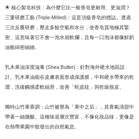
🌟 核心製皂科技：為什麼它比一般香皂更耐用、更滋潤？

三重研磨工藝 (Triple-Milled)：這是頂級香皂的標誌。透過
三次反覆研磨，壓走多餘空氣和水分，使香皂質地極其緊
密。這意味著它不會一泡水就軟爛，且每一口泡沫都像鮮奶
油般綿密細緻。

乳木果油深度滋養 (Shea Butter)：針對海外硬水地區設
計。乳木果油能在皮膚表面形成保護膜，中和硬水帶來的乾
澀，洗後觸感柔軟絲滑，改善「蛇皮紋」與乾燥脫皮。

獨特山竹果香調：山竹被譽為「果中之后」，其香氣清甜中
帶著一絲微酸。這種味道層次豐富，不像化妝品味，更像是
在熱帶果園中散發出的自然氣息。
