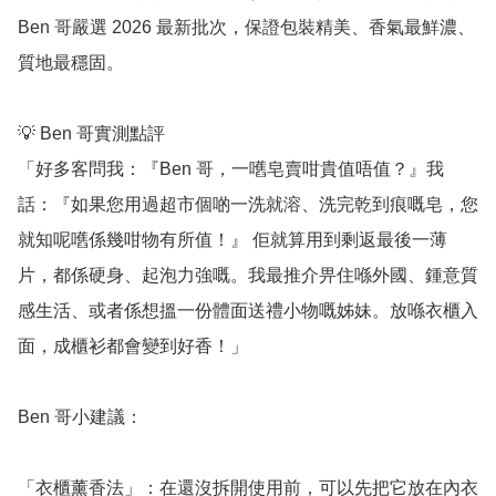
Ben 哥嚴選 2026 最新批次，保證包裝精美、香氣最鮮濃、
質地最穩固。

💡 Ben 哥實測點評

「好多客問我：『Ben 哥，一嚿皂賣咁貴值唔值？』我
話：『如果您用過超市個啲一洗就溶、洗完乾到痕嘅皂，您
就知呢嚿係幾咁物有所值！』 佢就算用到剩返最後一薄
片，都係硬身、起泡力強嘅。我最推介畀住喺外國、鍾意質
感生活、或者係想搵一份體面送禮小物嘅姊妹。放喺衣櫃入
面，成櫃衫都會變到好香！」

Ben 哥小建議：

「衣櫃薰香法」：在還沒拆開使用前，可以先把它放在內衣