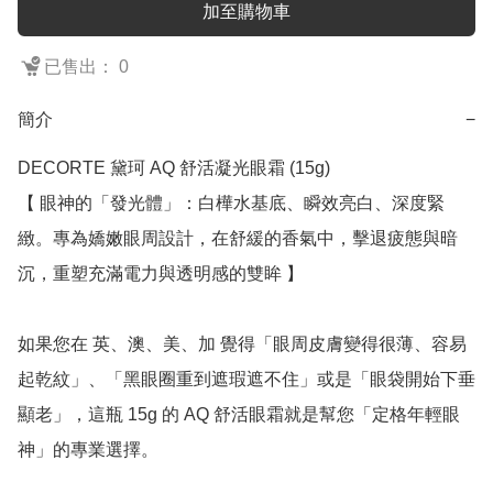
加至購物車
已售出： 0
簡介
−
DECORTE 黛珂 AQ 舒活凝光眼霜 (15g)

【 眼神的「發光體」：白樺水基底、瞬效亮白、深度緊
緻。專為嬌嫩眼周設計，在舒緩的香氣中，擊退疲態與暗
沉，重塑充滿電力與透明感的雙眸 】

如果您在 英、澳、美、加 覺得「眼周皮膚變得很薄、容易
起乾紋」、「黑眼圈重到遮瑕遮不住」或是「眼袋開始下垂
顯老」，這瓶 15g 的 AQ 舒活眼霜就是幫您「定格年輕眼
神」的專業選擇。
