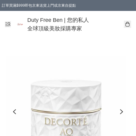
訂單買滿$999即包京東送貨上門或京東自提點
Duty Free Ben | 您的私人
全球頂級美妝採購專家