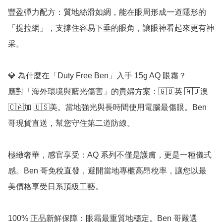
豐盈彈力配方：質地絲滑如綢，能在眼周形成一道隱形的
「提拉網」，支撐住容易下垂的眼角，讓眼神看起來更有神
采。

💎 為什麼在「Duty Free Ben」入手 15g AQ 眼霜？

應對「海外環境與藍光傷害」的貴婦方案：🇬🇧英 🇦🇺澳 
🇨🇦加 🇺🇸美。當地強光與長時間使用電腦最傷眼。Ben 
哥現貨直送，幫您守住第二道防線。

極緻奢華，感官享受：AQ 系列不僅是護膚，更是一種儀式
感。Ben 哥免稅直發，避開當地專櫃高昂稅率，讓您以最
美價格享受日系頂級工藝。

100% 正品新鮮保障：眼霜最重質地穩定。Ben 哥嚴選 