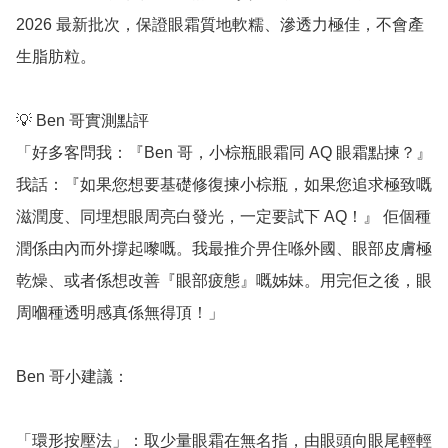
2026 最新批次，保證眼霜質地軟糯、滲透力極佳，不會產
生脂肪粒。

💡 Ben 哥實測點評

「好多客問我：『Ben 哥，小棕瓶眼霜同 AQ 眼霜點揀？』
我話：『如果您想要基礎修復揀小棕瓶，如果您追求極致嘅
滋潤度、同埋想眼周亮白發光，一定要試下 AQ！』 佢個種
潤係由內而外撐起嚟嘅。我最推介畀住喺外國、眼部皮膚極
乾燥、或者係想改善『眼部疲態』嘅姊妹。用完佢之後，眼
周嗰種透明感真係無得頂！」

Ben 哥小建議：

「環形按壓法」：取少量眼霜在無名指，由眼頭向眼尾輕輕