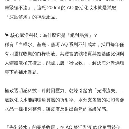
膚緊繃不適」，這瓶 200ml 的 AQ 舒活化妝水就是幫您
「深度解渴」的神級產品。

🌟 核心賦活科技：為什麼它是「絕對品質」？

稀有「白樺水」基底：黛珂 AQ 系列不計成本，採用每年僅
有四週採收期的白樺樹液。其豐富的礦物質與氨基酸比例與
人體體液極其接近，能被肌膚「秒吸收」，解決海外乾燥環
境下的補水難題。

極致透明感科技：針對因壓力、乾燥引起的「光澤流失」，
這款化妝水能調理角質層的折射率。水分充盈後的細胞會像
水晶一樣排列整齊，讓皮膚反射出自然的高級光感。

「先乳後水」的完美收尾：在 AQ 舒活乳液 軟化角質後使