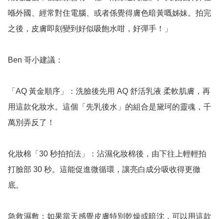
喺外國、經常對住電腦、或者係覺得膚色暗黃嘅姊妹。拍完
之後，皮膚即刻變到好似吸飽水咁，好彈手！」

Ben 哥小建議：

「AQ 黃金順序」：洗臉後先用 AQ 舒活乳液 柔軟肌膚，再
用這款化妝水。這個「先乳後水」的組合是黛珂的靈魂，千
萬別弄反了！

化妝棉「30 秒拍拍法」：沾濕化妝棉後，由下往上輕輕拍
打臉部 30 秒。這能促進微循環，讓亮白成分吸收得更徹
底。

急救濕敷：如果當天感覺皮膚特別乾燥或暗沈，可以用這款