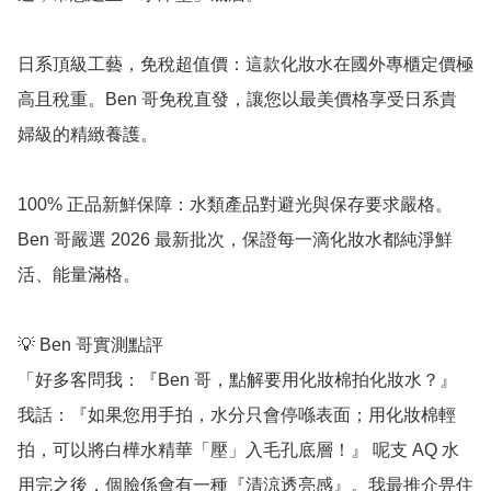
日系頂級工藝，免稅超值價：這款化妝水在國外專櫃定價極
高且稅重。Ben 哥免稅直發，讓您以最美價格享受日系貴
婦級的精緻養護。

100% 正品新鮮保障：水類產品對避光與保存要求嚴格。
Ben 哥嚴選 2026 最新批次，保證每一滴化妝水都純淨鮮
活、能量滿格。

💡 Ben 哥實測點評

「好多客問我：『Ben 哥，點解要用化妝棉拍化妝水？』
我話：『如果您用手拍，水分只會停喺表面；用化妝棉輕
拍，可以將白樺水精華「壓」入毛孔底層！』 呢支 AQ 水
用完之後，個臉係會有一種『清涼透亮感』。我最推介畀住