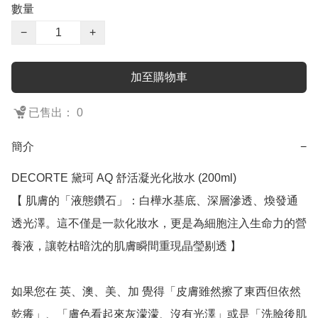
數量
−
+
加至購物車
已售出： 0
簡介
−
DECORTE 黛珂 AQ 舒活凝光化妝水 (200ml)

【 肌膚的「液態鑽石」：白樺水基底、深層滲透、煥發通
透光澤。這不僅是一款化妝水，更是為細胞注入生命力的營
養液，讓乾枯暗沈的肌膚瞬間重現晶瑩剔透 】

如果您在 英、澳、美、加 覺得「皮膚雖然擦了東西但依然
乾癢」、「膚色看起來灰濛濛、沒有光澤」或是「洗臉後肌