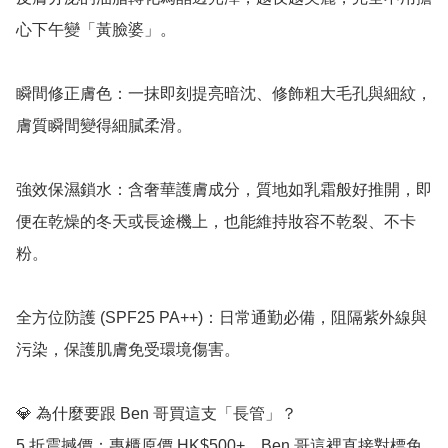
心下午變「黃臉婆」。

瞬間修正膚色：一抹即刻提亮暗沈、修飾粗大毛孔與細紋，
膚質瞬間變得細膩柔滑。

強效保濕鎖水：含奢華護膚成分，質地如乳霜般好推開，即
便在乾燥的冬天或長途機上，也能維持妝容不乾裂、不卡
粉。

全方位防護 (SPF25 PA++)：日常通勤必備，阻隔紫外線與
污染，保護肌膚免受環境傷害。

💎 為什麼要跟 Ben 哥買這支「長管」？

5 折震撼價：專櫃原價 HK$500+，Ben 哥這裡直接對標免