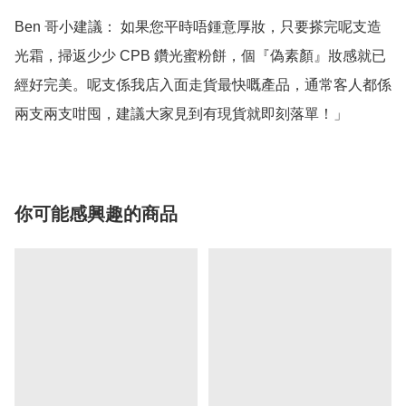
Ben 哥小建議： 如果您平時唔鍾意厚妝，只要搽完呢支造
光霜，掃返少少 CPB 鑽光蜜粉餅，個『偽素顏』妝感就已
經好完美。呢支係我店入面走貨最快嘅產品，通常客人都係
兩支兩支咁囤，建議大家見到有現貨就即刻落單！」
你可能感興趣的商品