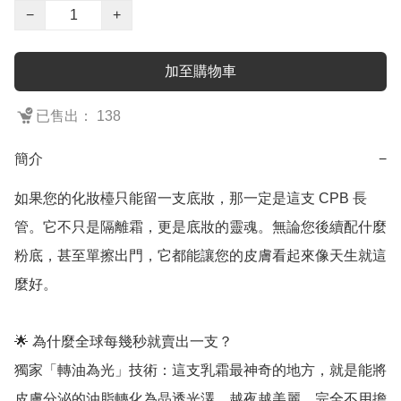
−
+
加至購物車
已售出： 138
簡介
−
如果您的化妝檯只能留一支底妝，那一定是這支 CPB 長
管。它不只是隔離霜，更是底妝的靈魂。無論您後續配什麼
粉底，甚至單擦出門，它都能讓您的皮膚看起來像天生就這
麼好。

🌟 為什麼全球每幾秒就賣出一支？

獨家「轉油為光」技術：這支乳霜最神奇的地方，就是能將
皮膚分泌的油脂轉化為晶透光澤，越夜越美麗，完全不用擔