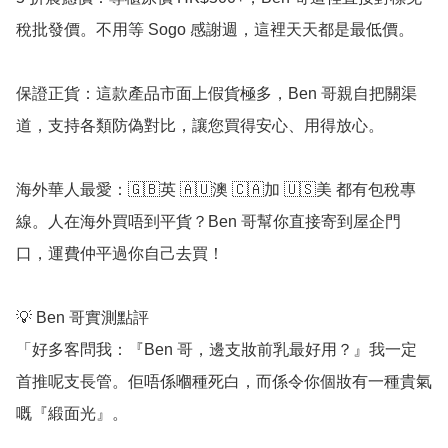
稅批發價。不用等 Sogo 感謝週，這裡天天都是最低價。

保證正貨：這款產品市面上假貨極多，Ben 哥親自把關渠
道，支持各類防偽對比，讓您買得安心、用得放心。

海外華人最愛：🇬🇧英 🇦🇺澳 🇨🇦加 🇺🇸美 都有包稅專
線。人在海外買唔到平貨？Ben 哥幫你直接寄到屋企門
口，運費仲平過你自己去買！

💡 Ben 哥實測點評

「好多客問我：『Ben 哥，邊支妝前乳最好用？』我一定
首推呢支長管。佢唔係嗰種死白，而係令你個妝有一種貴氣
嘅『緞面光』。
