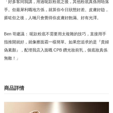
「好多客同我講，用過呢款粉底之後，其他粉底真係用唔落
手。佢最犀利嘅地方係，就算你今日狀態好差、皮膚好攰，
搽咗佢之後，人哋只會覺得你皮膚好飽滿、好有光澤。

Ben 哥建議： 呢款粉底不需要用太複雜的技巧，直接用手
指推開就好，就像擦面霜一樣簡單。如果您追求的是『貴婦
偽素顏』，配埋我店入面嘅 CPB 鑽光妝前乳，個底妝真係
無敵！」
商品詳情