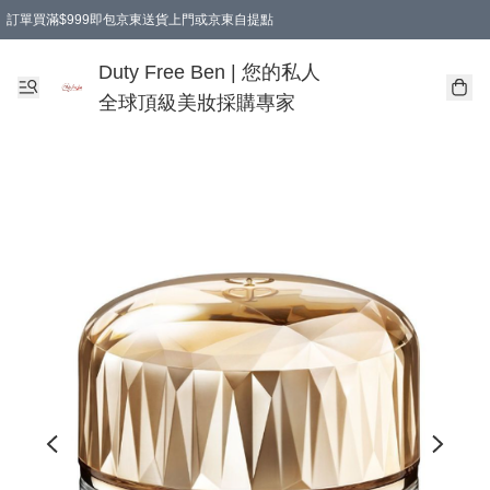
訂單買滿$999即包京東送貨上門或京東自提點
Duty Free Ben | 您的私人
全球頂級美妝採購專家