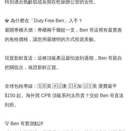
特別適合熟齡肌或長期在乾燥辦公室的女性。

💎 為什麼在「Duty Free Ben」入手？

避開專櫃天價：專櫃兩千幾蚊一支，Ben 哥這裡有最實惠
的免稅價格，讓您用最聰明的方式投資美貌。

現貨新鮮直送：這種頂級產品最怕放到過期，Ben 哥親自
把關批次，保證新鮮正貨。

全球包稅專線：🇬🇧英 🇦🇺澳 🇨🇦加 🇺🇸美 運費最平 
$150 起。海外買 CPB 頂級系列太昂貴？交給 Ben 哥直送
到府。

💡 Ben 哥實測點評
