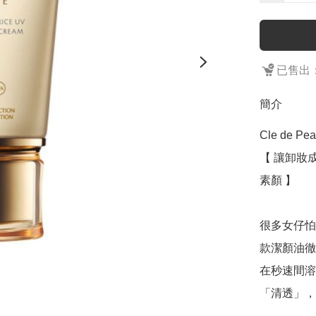
已售出：
簡介
Cle de P
【 讓卸妝
素顏 】

很多女仔怕
款潔顏油徹
在秒速間溶
「清透」，