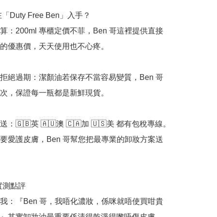
「Duty Free Ben」入手？

算：200ml 專櫃定價不菲，Ben 哥這裡提供直接
的優惠價，天天使用也不心疼。

拒絕過期：潔顏油若保存不當容易變質，Ben 哥
次，保證每一瓶都是新鮮現貨。

🇬🇧英 🇦🇺澳 🇨🇦加 🇺🇸美 都有包稅專線。
要愛護皮膚，Ben 哥幫您把最專業的卸妝方案送
哥實測點評

我：『Ben 哥，我唔化濃妝，係咪就唔使買咁貴
』其實卸妝油最重要係清得乾淨得嚟唔傷皮膚。
