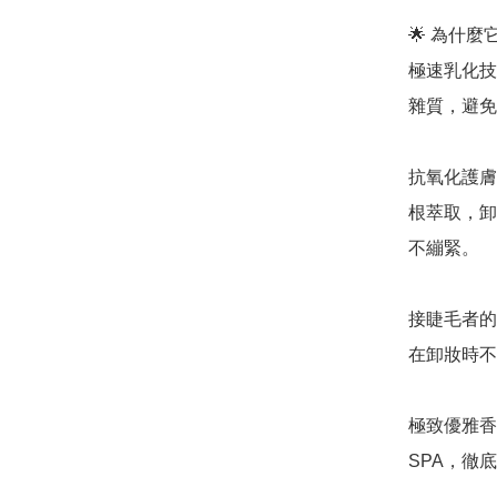
🌟 為什
極速乳化技
雜質，避免
抗氧化護膚成
根萃取，卸
不繃緊。

接睫毛者的
在卸妝時不
極致優雅香
SPA，徹