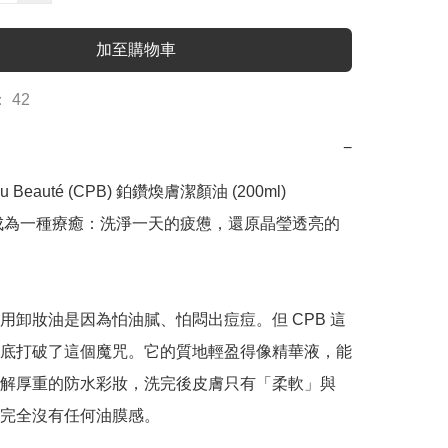
加至購物車
 42
−
eau Beauté (CPB) 鉑鑽煥膚潔顏油 (200ml)

成為一種療癒：洗淨一天的疲憊，還原晶瑩透亮的
用卸妝油是因為怕油膩、怕悶出痘痘。但 CPB 這
底打破了這個魔咒。它的質地輕盈得像精華液，能
解厚重的防水彩妝，洗完後皮膚只有「柔軟」與
完全沒有任何油膜感。
