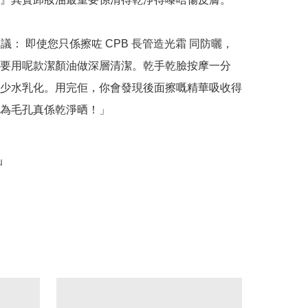
建議： 即使您只係擦咗 CPB 長管造光霜 同防曬，
要用呢款潔顏油做深層清潔。乾手乾臉按摩一分
少水乳化。用完佢，你會發現後面擦嘅精華吸收得
為毛孔真係乾淨晒！」

u