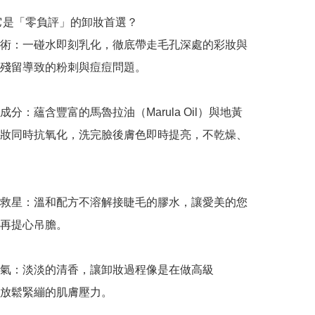
麼它是「零負評」的卸妝首選？

術：一碰水即刻乳化，徹底帶走毛孔深處的彩妝與
殘留導致的粉刺與痘痘問題。

分：蘊含豐富的馬魯拉油（Marula Oil）與地黃
妝同時抗氧化，洗完臉後膚色即時提亮，不乾燥、
救星：溫和配方不溶解接睫毛的膠水，讓愛美的您
再提心吊膽。

氣：淡淡的清香，讓卸妝過程像是在做高級 
底放鬆緊繃的肌膚壓力。
