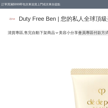
訂單買滿$999即包京東送貨上門或京東自提點
Duty Free Ben | 您的私人全
清貨專區,售完自動下架
商品
美容小分享
會員專區
付款方