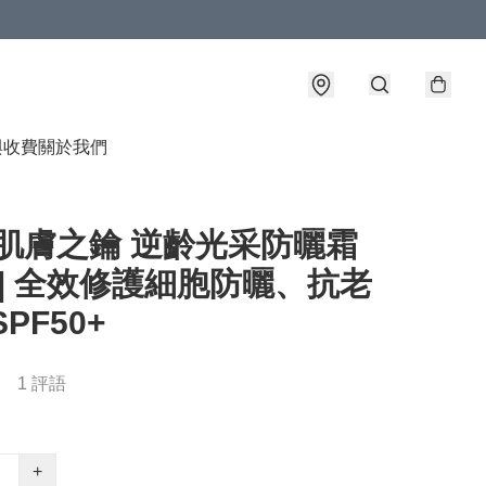
與收費
關於我們
 肌膚之鑰 逆齡光采防曬霜
l | 全效修護細胞防曬、抗老
PF50+
1 評語
+