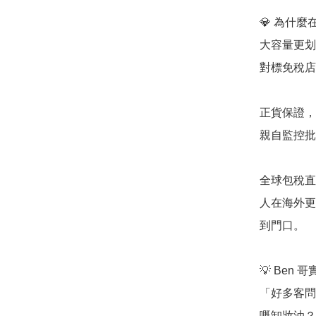
💎 為什麼在
大容量更划
對標免稅店
正貨保證，
親自監控批
全球包稅直送：
人在海外更
到門口。

💡 Ben 
「好多客問
嘅卸妝油？