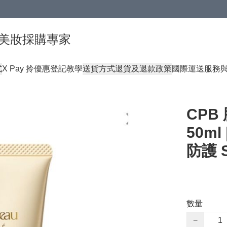
球頂級美妝採購專家
式
X Pay 拎優惠登記教學
送貨方式
退貨及退款政策
國際運送服務
CPB
50m
防護 S
數量
−