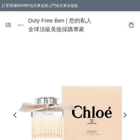
訂單買滿$999即包京東送貨上門或京東自提點
Duty Free Ben | 您的私人
全球頂級美妝採購專家