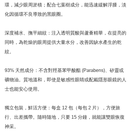
環，減少眼周淤積；配合七葉樹成分，能迅速緩解浮腫，淡
化因循環不良導致的黑眼圈。

深度補水、撫平細紋：注入透明質酸與蘆薈精華，在提亮的
同時，為乾燥的眼周提供大量水分，改善因缺水產生的乾
紋。

93% 天然成分：不含對羥基苯甲酸酯 (Parabens)、矽靈或
礦物油。質地溫和，即使是敏感性眼睛或配戴隱形眼鏡的人
士也能安心使用。

獨立包裝，鮮活方便：每盒 12 包（每包 2 片），方便旅
行、出差攜帶。隨時隨地，只要 15 分鐘，就能讓雙眼恢復
神采。
