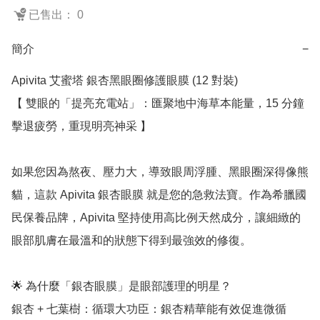
已售出： 0
簡介
−
Apivita 艾蜜塔 銀杏黑眼圈修護眼膜 (12 對裝)

【 雙眼的「提亮充電站」：匯聚地中海草本能量，15 分鐘
擊退疲勞，重現明亮神采 】

如果您因為熬夜、壓力大，導致眼周浮腫、黑眼圈深得像熊
貓，這款 Apivita 銀杏眼膜 就是您的急救法寶。作為希臘國
民保養品牌，Apivita 堅持使用高比例天然成分，讓細緻的
眼部肌膚在最溫和的狀態下得到最強效的修復。

🌟 為什麼「銀杏眼膜」是眼部護理的明星？

銀杏 + 七葉樹：循環大功臣：銀杏精華能有效促進微循