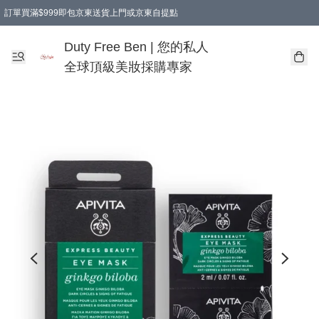
訂單買滿$999即包京東送貨上門或京東自提點
Duty Free Ben | 您的私人
全球頂級美妝採購專家