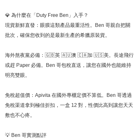
💎 為什麼在「Duty Free Ben」入手？

現貨新鮮直發：眼膜這類產品最重活性。Ben 哥親自把關
批次，確保您收到的是最新生產的希臘原裝貨。

海外熬夜黨必備：🇬🇧英 🇦🇺澳 🇨🇦加 🇺🇸美。長途飛行
或趕 Paper 必備。Ben 哥包稅直送，讓您在國外也能維持
明亮雙眼。

免稅超值價：Apivita 在國外專櫃定價不算低。Ben 哥透過
免稅渠道拿到極佳折扣，一盒 12 對，性價比高到讓您天天
敷也不心疼。

💡 Ben 哥實測點評
