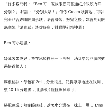
「好多客問我：『Ben 哥，呢款眼膜同普通紙片眼膜有咩
分別？』 我話：『分別大咯！』佢係 Cream 狀質地，可以
完全貼合妳嘅眼周形狀，唔會滑落。敷完之後，妳會見到眼
底嗰陣『淤青感』淡咗好多，對眼即刻精神晒！

Ben 哥小建議：

冷藏效果更好：放在冰箱裡冰一下再敷，消除早起浮腫的效
果快得驚人！

厚敷秘訣：每包有 2ml，分量很足。記得厚厚地塗在眼周，
敷 10-15 分鐘後，用濕棉片輕輕擦掉即可。

搭配建議：敷完眼膜後，趁著水分還在，抹上一層 Clarins 