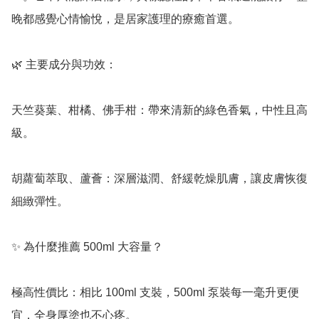
晚都感覺心情愉悅，是居家護理的療癒首選。

🌿 主要成分與功效：

天竺葵葉、柑橘、佛手柑：帶來清新的綠色香氣，中性且高
級。

胡蘿蔔萃取、蘆薈：深層滋潤、舒緩乾燥肌膚，讓皮膚恢復
細緻彈性。

✨ 為什麼推薦 500ml 大容量？

極高性價比：相比 100ml 支裝，500ml 泵裝每一毫升更便
宜，全身厚塗也不心疼。
