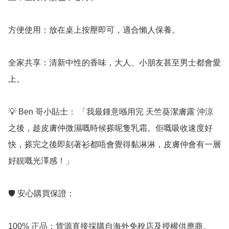
方便使用：放在桌上按壓即可，適合懶人保養。

全家共享：清新中性的香味，大人、小朋友甚至男士都會愛
上。

💡 Ben 哥小貼士： 「我最鍾意喺用完 天竺葵潔膚露 沖涼
之後，趁皮膚仲微濕嘅時候搽呢隻乳霜。佢嘅吸收速度好
快，搽完之後即刻著衫都唔會覺得黏淋淋，皮膚仲會有一層
好靚嘅光澤感！」

🛡️ 安心購買保證：

100% 正品：貨源直接採購自海外免稅店及授權供應商。
