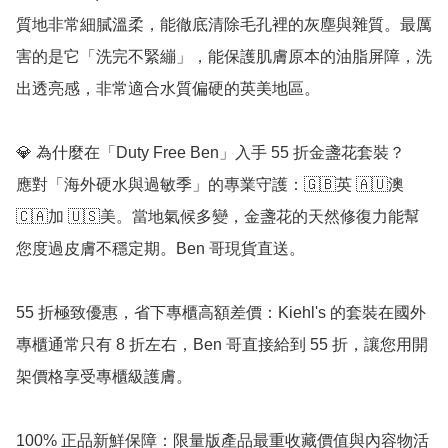
質地非常細膩溫柔，能徹底清除毛孔裡的灰塵與雜質。最厲
害的是它「洗完不緊繃」，能保護肌膚原本的油脂屏障，洗
出透亮感，非常適合水質偏硬的英美地區。

💎 為什麼在「Duty Free Ben」入手 55 折金盞花套裝？

應對「海外硬水與過敏季」的專業守護：🇬🇧英 🇦🇺澳 
🇨🇦加 🇺🇸美。當地氣候多變，金盞花的天然修復力能幫
您度過皮膚不穩定期。Ben 哥現貨直送。

55 折極致優惠，省下專櫃高額差價：Kiehl's 的套裝在國外
專櫃通常只有 8 折左右，Ben 哥直接給到 55 折，讓您用開
架價格享受專櫃級護膚。

100% 正品新鮮保障：限量版產品最重收藏價值與內容物活