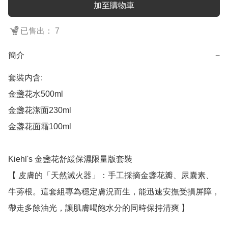
加至購物車
已售出： 7
簡介
−
套裝内含:

金盞花水500ml

金盞花潔面230ml

金盞花面霜100ml

Kiehl's 金盞花舒緩保濕限量版套裝

【 皮膚的「天然滅火器」：手工採摘金盞花瓣、尿囊素、
牛蒡根。這套組專為穩定膚況而生，能迅速安撫受損屏障，
帶走多餘油光，讓肌膚喝飽水分的同時保持清爽 】
