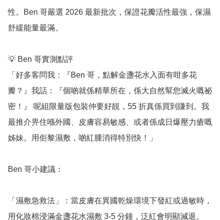
性。Ben 哥嚴選 2026 最新批次，保證花瓣活性最強，保濕
舒緩能量最滿。

💡 Ben 哥實測點評

「好多客問我：『Ben 哥，點解金盞花水入面有咁多花
瓣？』我話：『個啲就係精華所在，係大自然幫您滅火嘅祕
密！』 呢組限量版包裝仲要好靚，55 折真係買到賺到。我
最推介畀住喺外國、皮膚容易敏感、或者係成日爆壓力瘡嘅
姊妹。用佢黎濕敷，啲紅腫消得特別快！」

Ben 哥小建議：

「濕敷急救法」：當皮膚在異國乾燥環境下發紅或過敏時，
用化妝棉浸滿金盞花水濕敷 3-5 分鐘，泛紅會明顯減退。
