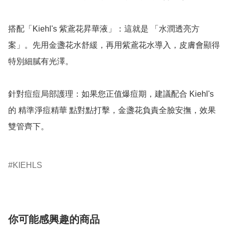
搭配「Kiehl's 紫鳶花昇華液」：這就是 「水潤透亮方
案」。先用金盞花水舒緩，再用紫鳶花水導入，皮膚會顯得
特別細膩有光澤。

針對痘痘局部護理：如果您正值爆痘期，建議配合 Kiehl's 
的 精準淨痘精華 點對點打擊，金盞花負責全臉安撫，效果
雙管齊下。

KIEHLS
你可能感興趣的商品