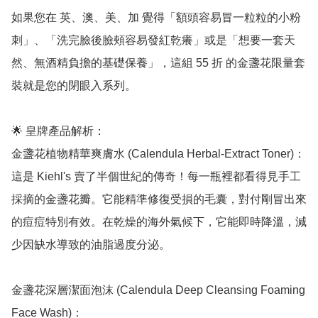
如果您在 英、澳、美、加 覺得「額頭容易冒一粒粒的小粉
刺」、「洗完臉後臉頰容易發紅乾癢」或是「想要一套天
然、無酒精負擔的基礎保養」，這組 55 折 的金盞花限量套
裝就是您的閉眼入系列。

🌟 皇牌產品解析：

金盞花植物精華爽膚水 (Calendula Herbal-Extract Toner)：

這是 Kiehl's 賣了半個世紀的傳奇！每一瓶裡都看得見手工
採摘的金盞花瓣。它能精準修復受損的毛囊，對付剛冒出來
的痘痘特別有效。在乾燥的海外氣候下，它能即時降溫，減
少因缺水導致的油脂過度分泌。

金盞花深層潔面泡沫 (Calendula Deep Cleansing Foaming 
Face Wash)：
