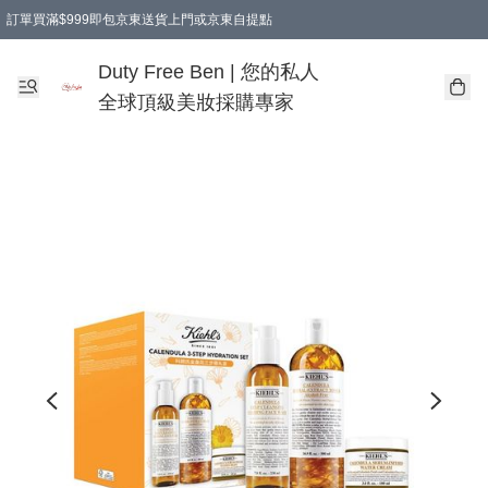
訂單買滿$999即包京東送貨上門或京東自提點
Duty Free Ben | 您的私人
全球頂級美妝採購專家