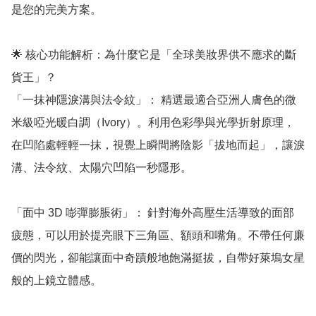
是您的完美方案。

🌟 核心功能解析：為什麼它是「全球美妝界供不應求的斷
貨王」？

「一抹神隱淚溝與法令紋」： 精選最適合亞洲人膚色的微
米級啞光暖白調（Ivory）。利用色彩學與光學折射原理，
在凹陷處輕輕一抹，視覺上瞬間將陰影「拔地而起」，讓淚
溝、法令紋、太陽穴凹陷一秒隱形。

「面中 3D 嘭彈膨脹術」： 針對海外高壓生活導致的面部
疲態，可以用於提亮眼下三角區、額頭和嘴角。不帶任何廉
價的閃光，卻能讓面中奇蹟般地飽滿挺拔，自帶好萊塢女星
般的上鏡立體感。
