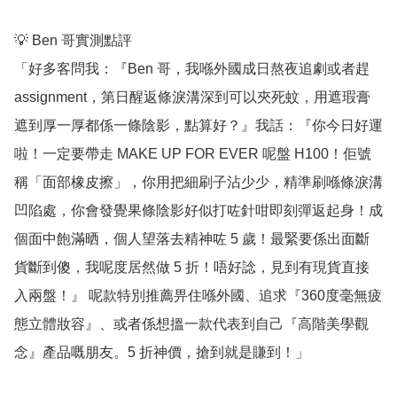
💡 Ben 哥實測點評

「好多客問我：『Ben 哥，我喺外國成日熬夜追劇或者趕 
assignment，第日醒返條淚溝深到可以夾死蚊，用遮瑕膏
遮到厚一厚都係一條陰影，點算好？』我話：『你今日好運
啦！一定要帶走 MAKE UP FOR EVER 呢盤 H100！佢號
稱「面部橡皮擦」，你用把細刷子沾少少，精準刷喺條淚溝
凹陷處，你會發覺果條陰影好似打咗針咁即刻彈返起身！成
個面中飽滿晒，個人望落去精神咗 5 歲！最緊要係出面斷
貨斷到傻，我呢度居然做 5 折！唔好諗，見到有現貨直接
入兩盤！』 呢款特別推薦畀住喺外國、追求『360度毫無疲
態立體妝容』、或者係想搵一款代表到自己『高階美學觀
念』產品嘅朋友。5 折神價，搶到就是賺到！」
