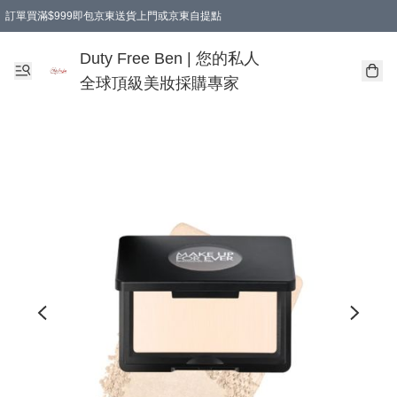
訂單買滿$999即包京東送貨上門或京東自提點
Duty Free Ben | 您的私人
全球頂級美妝採購專家