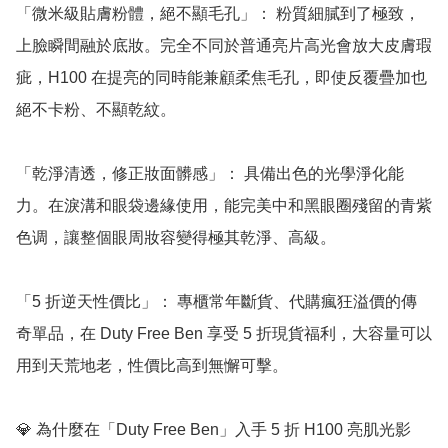
「微米級貼膚粉體，絕不顯毛孔」： 粉質細膩到了極致，
上臉瞬間融於底妝。完全不同於普通亮片高光會放大皮膚瑕
疵，H100 在提亮的同時能兼顧柔焦毛孔，即使反覆疊加也
絕不卡粉、不顯乾紋。

「乾淨清透，修正妝面髒感」： 具備出色的光學淨化能
力。在淚溝和眼袋邊緣使用，能完美中和黑眼圈殘留的青紫
色调，讓整個眼周妝容變得極其乾淨、高級。

「5 折逆天性價比」： 專櫃常年斷貨、代購瘋狂溢價的傳
奇單品，在 Duty Free Ben 享受 5 折現貨福利，大容量可以
用到天荒地老，性價比高到無懈可擊。

💎 為什麼在「Duty Free Ben」入手 5 折 H100 亮肌光影