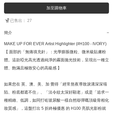
加至購物車
已售出： 27
簡介
−
MAKE UP FOR EVER Artist Highlighter (#H100 - IVORY)

【 面部的「無痛填充針」：光學膨脹微粒、微米級貼膚粉
體。這款啞光高光透過純淨的霧面拋光技術，呈現出一種立
體、飽滿且極致安心的高級感 】

如果您在 英、澳、美、加 覺得「經常熬夜導致淚溝深深塌
陷、粉底都遮不住」、「法令紋太深好顯老」或是「追求一
種精緻、低調，如同打咗玻尿酸一樣自然嘭彈嘅頂級骨相化
妝質感」，這盤打出 5 折終極優惠 的 H100 亮肌光影粉就