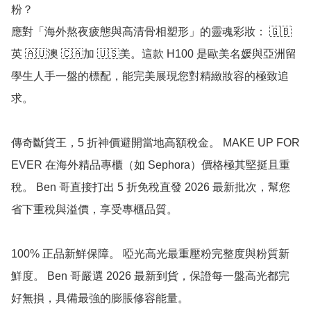
粉？

應對「海外熬夜疲態與高清骨相塑形」的靈魂彩妝： 🇬🇧
英 🇦🇺澳 🇨🇦加 🇺🇸美。這款 H100 是歐美名媛與亞洲留
學生人手一盤的標配，能完美展現您對精緻妝容的極致追
求。

傳奇斷貨王，5 折神價避開當地高額稅金。 MAKE UP FOR 
EVER 在海外精品專櫃（如 Sephora）價格極其堅挺且重
稅。 Ben 哥直接打出 5 折免稅直發 2026 最新批次，幫您
省下重稅與溢價，享受專櫃品質。

100% 正品新鮮保障。 啞光高光最重壓粉完整度與粉質新
鮮度。 Ben 哥嚴選 2026 最新到貨，保證每一盤高光都完
好無損，具備最強的膨脹修容能量。
