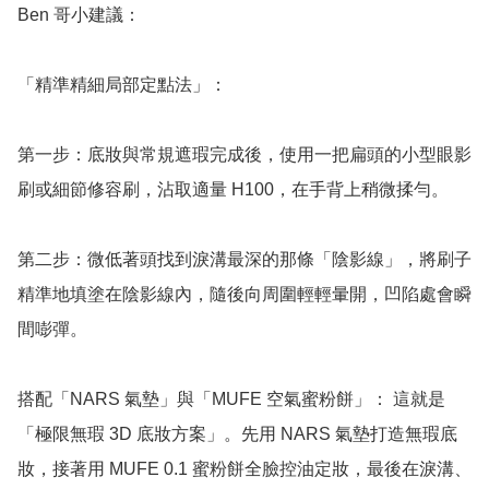
Ben 哥小建議：

「精準精細局部定點法」：

第一步：底妝與常規遮瑕完成後，使用一把扁頭的小型眼影
刷或細節修容刷，沾取適量 H100，在手背上稍微揉勻。

第二步：微低著頭找到淚溝最深的那條「陰影線」，將刷子
精準地填塗在陰影線內，隨後向周圍輕輕暈開，凹陷處會瞬
間嘭彈。

搭配「NARS 氣墊」與「MUFE 空氣蜜粉餅」： 這就是 
「極限無瑕 3D 底妝方案」。先用 NARS 氣墊打造無瑕底
妝，接著用 MUFE 0.1 蜜粉餅全臉控油定妝，最後在淚溝、