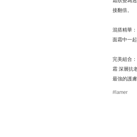
霜狀變為透
接翻倍。

混搭精華：
面霜中一起
完美組合：先
霜 深層抗
最強的護膚
lamer