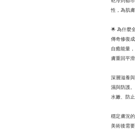
乾冷到都市污
性，為肌膚
🌟 為什
傳奇修復成分
自癒能量，
膚重回平滑
深層滋養與
濕與防護。
水嫩、防止
穩定膚況的
美術後需要