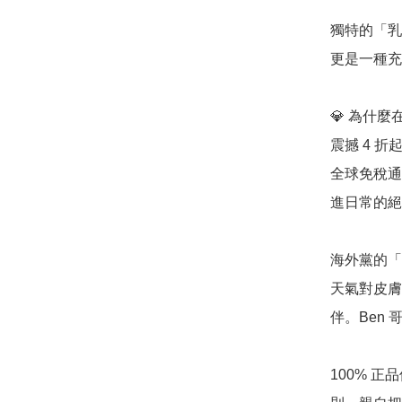
獨特的「乳
更是一種充
💎 為什麼在
震撼 4 折
全球免稅通
進日常的絕
海外黨的「肌
天氣對皮膚
伴。Ben
100% 正