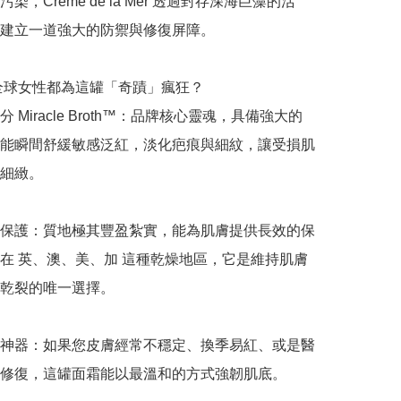
染，Crème de la Mer 透過封存深海巨藻的活
建立一道強大的防禦與修復屏障。

麼全球女性都為這罐「奇蹟」瘋狂？

 Miracle Broth™：品牌核心靈魂，具備強大的
能瞬間舒緩敏感泛紅，淡化疤痕與細紋，讓受損肌
細緻。

保護：質地極其豐盈紮實，能為肌膚提供長效的保
在 英、澳、美、加 這種乾燥地區，它是維持肌膚
乾裂的唯一選擇。

神器：如果您皮膚經常不穩定、換季易紅、或是醫
修復，這罐面霜能以最溫和的方式強韌肌底。
