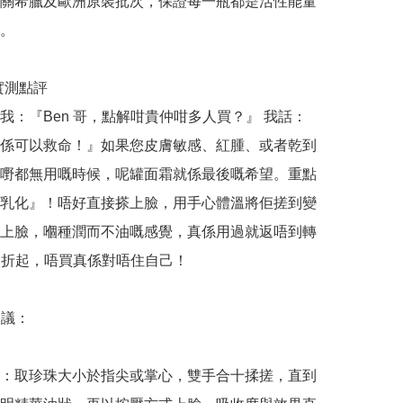
關希臘及歐洲原裝批次，保證每一瓶都是活性能量
。

哥實測點評

我：『Ben 哥，點解咁貴仲咁多人買？』 我話：
係可以救命！』如果您皮膚敏感、紅腫、或者乾到
嘢都無用嘅時候，呢罐面霜就係最後嘅希望。重點
乳化』！唔好直接搽上臉，用手心體溫將佢搓到變
上臉，嗰種潤而不油嘅感覺，真係用過就返唔到轉
4 折起，唔買真係對唔住自己！

議：

：取珍珠大小於指尖或掌心，雙手合十揉搓，直到