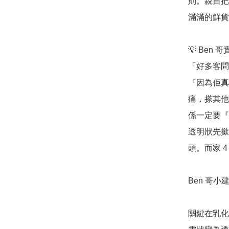
則。親自把
滿滿的鮮貨
💡 Ben 
「好多客問
『因為佢真
痛，搽其他
係一定要『
透明狀先撳
頭。而家 
Ben 哥小建
關鍵在乳化