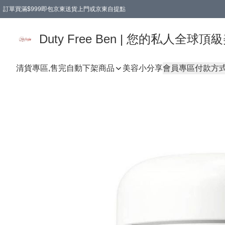
訂單買滿$999即包京東送貨上門或京東自提點
Duty Free Ben | 您的私人全
清貨專區,售完自動下架
商品
美容小分享
會員專區
付款方