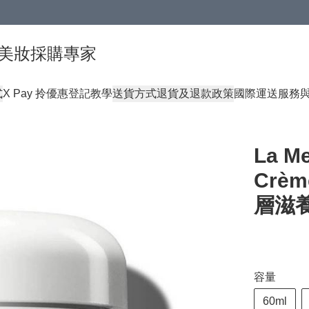
球頂級美妝採購專家
式
X Pay 拎優惠登記教學
送貨方式
退貨及退款政策
國際運送服務
La 
Crèm
層滋
容量
60ml