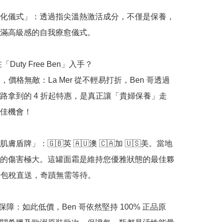
化儀式」：透過指尖溫熱激活成分，不僅是保養，
滿高級感的自我療愈儀式。

「Duty Free Ben」入手？

起，價格無敵：La Mer 從不輕易打折，Ben 哥透過
路拿到的 4 折起特惠，是真正讓「貴婦保養」走
佳機會！

膚盾牌」：🇬🇧英 🇦🇺澳 🇨🇦加 🇺🇸美。當地
的傷害極大。這罐面霜是維持您優雅狀態的最佳夥
 哥包稅直送，奇蹟無需等待。

品保障：如此低價，Ben 哥依然堅持 100% 正品原