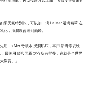
明精華油狀，再以按壓方式上臉，吸收度與效果直
如果天氣特別乾，可以加一滴 La Mer 活膚精華 在
乳化，滋潤度會達到巔峰。

用 La Mer 奇蹟水 浸潤肌底，再用 活膚修復晚
老，最後用 經典面霜 封存所有營養，這就是全世界
大滿貫。」