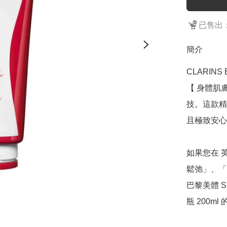
已售出：
簡介
CLARINS B
【 身體肌
技。這款精
且極致安心
如果您在 
鬆弛」、「
巴黎美體 
瓶 200m