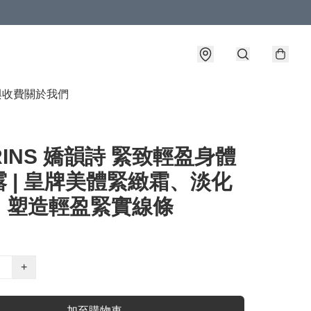
與收費
關於我們
RINS 嬌韻詩 緊致輕盈身體
 | 皇牌美體緊緻霜、淡化
、塑造輕盈緊實線條
+
加至購物車