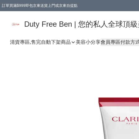
訂單買滿$999即包京東送貨上門或京東自提點
Duty Free Ben | 您的私人全
清貨專區,售完自動下架
商品
美容小分享
會員專區
付款方