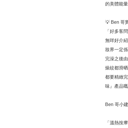
的美體能量
💡 Ben 
「好多客問
無咩好介紹
妝界一定係
完澡之後由
燥紋都滑晒
都要精緻完
味』產品嘅
Ben 哥小建
「溫熱按摩