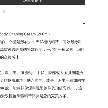
 0
−
ody Shaping Cream (200ml)

膚的「立體隱形衣」：天然植物精萃、高效緊緻科
華露透過輕盈的乳霜質地，呈現出一種緊實、細緻
的高級感 】

英、澳、美、加 覺得「手臂、腹部或大腿肌膚開始
身體皮膚粗糙且缺乏彈性」或是「追求一種如同在
Spa 般、能兼顧保濕與雕塑線條的頂級質感」，這
l 的緊致輕盈身體精華露就是您的完美方案。
