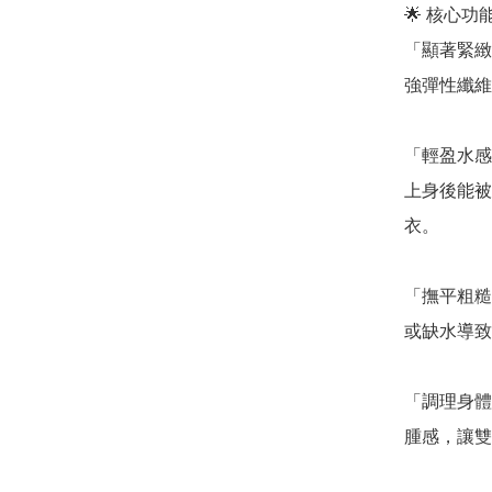
🌟 核心
「顯著緊緻
強彈性纖維
「輕盈水感
上身後能被
衣。

「撫平粗糙
或缺水導致
「調理身體
腫感，讓雙