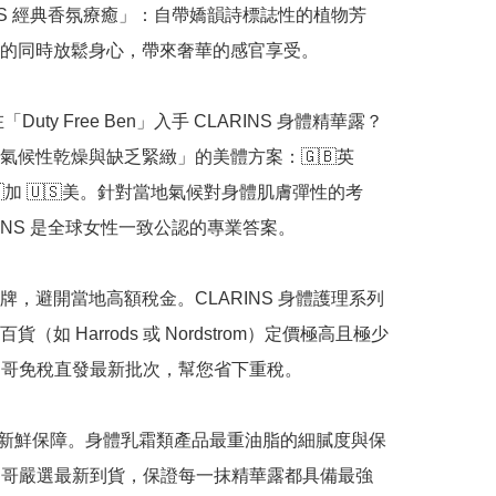
INS 經典香氛療癒」：自帶嬌韻詩標誌性的植物芳
的同時放鬆身心，帶來奢華的感官享受。

「Duty Free Ben」入手 CLARINS 身體精華露？

氣候性乾燥與缺乏緊緻」的美體方案：🇬🇧英 
🇨🇦加 🇺🇸美。針對當地氣候對身體肌膚彈性的考
RINS 是全球女性一致公認的專業答案。

牌，避開當地高額稅金。CLARINS 身體護理系列
貨（如 Harrods 或 Nordstrom）定價極高且極少
n 哥免稅直發最新批次，幫您省下重稅。

正品新鮮保障。身體乳霜類產品最重油脂的細膩度與保
n 哥嚴選最新到貨，保證每一抹精華露都具備最強