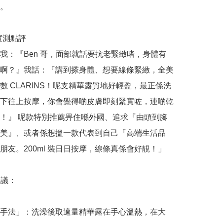
。

哥實測點評

我：『Ben 哥，面部就話要抗老緊緻啫，身體有
啊？』我話：『講到搽身體、想要線條緊緻，全美
數 CLARINS！呢支精華露質地好輕盈，最正係洗
下往上按摩，你會覺得啲皮膚即刻緊實咗，連啲乾
！』 呢款特別推薦畀住喺外國、追求『由頭到腳
美』、或者係想搵一款代表到自己『高端生活品
朋友。200ml 裝日日按摩，線條真係會好靚！」

議：

手法」：洗澡後取適量精華露在手心溫熱，在大