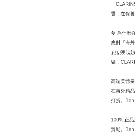
「CLAR
香，在保養
💎 為什麼在
應對「海外
🇦🇺澳 
驗，CLA
高端美體皇
在海外精品百
打折。Be
100% 
質期。Be