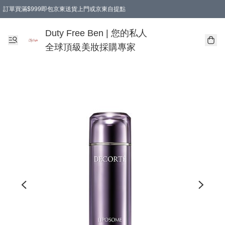
訂單買滿$999即包京東送貨上門或京東自提點
Duty Free Ben | 您的私人
全球頂級美妝採購專家