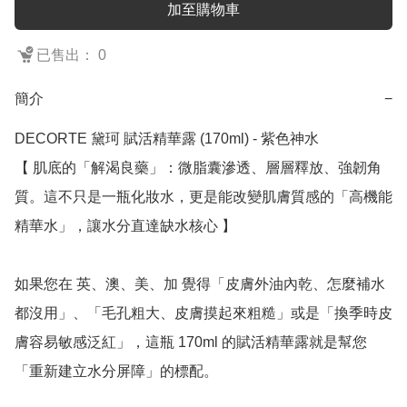
加至購物車
已售出： 0
簡介
−
DECORTE 黛珂 賦活精華露 (170ml) - 紫色神水

【 肌底的「解渴良藥」：微脂囊滲透、層層釋放、強韌角
質。這不只是一瓶化妝水，更是能改變肌膚質感的「高機能
精華水」，讓水分直達缺水核心 】

如果您在 英、澳、美、加 覺得「皮膚外油內乾、怎麼補水
都沒用」、「毛孔粗大、皮膚摸起來粗糙」或是「換季時皮
膚容易敏感泛紅」，這瓶 170ml 的賦活精華露就是幫您
「重新建立水分屏障」的標配。
