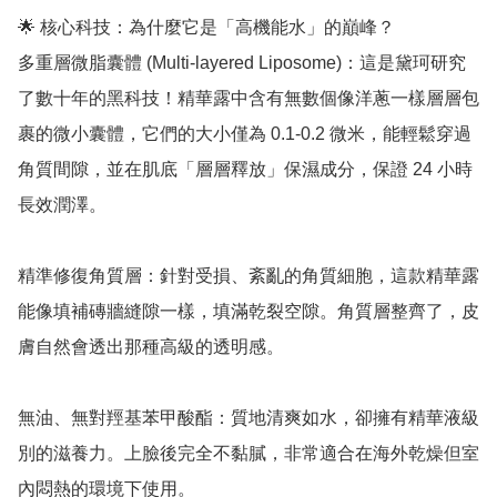
🌟 核心科技：為什麼它是「高機能水」的巔峰？

多重層微脂囊體 (Multi-layered Liposome)：這是黛珂研究
了數十年的黑科技！精華露中含有無數個像洋蔥一樣層層包
裹的微小囊體，它們的大小僅為 0.1-0.2 微米，能輕鬆穿過
角質間隙，並在肌底「層層釋放」保濕成分，保證 24 小時
長效潤澤。

精準修復角質層：針對受損、紊亂的角質細胞，這款精華露
能像填補磚牆縫隙一樣，填滿乾裂空隙。角質層整齊了，皮
膚自然會透出那種高級的透明感。

無油、無對羥基苯甲酸酯：質地清爽如水，卻擁有精華液級
別的滋養力。上臉後完全不黏膩，非常適合在海外乾燥但室
內悶熱的環境下使用。
