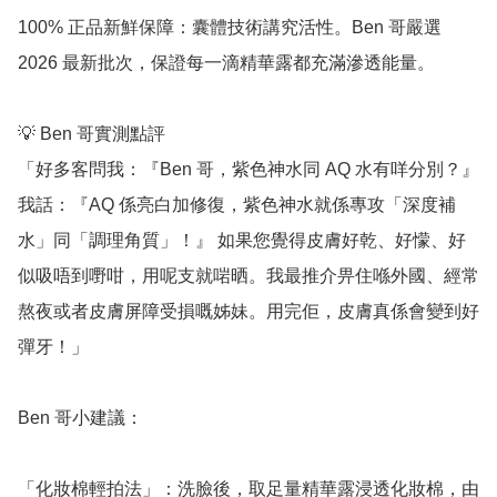
100% 正品新鮮保障：囊體技術講究活性。Ben 哥嚴選 
2026 最新批次，保證每一滴精華露都充滿滲透能量。

💡 Ben 哥實測點評

「好多客問我：『Ben 哥，紫色神水同 AQ 水有咩分別？』
我話：『AQ 係亮白加修復，紫色神水就係專攻「深度補
水」同「調理角質」！』 如果您覺得皮膚好乾、好懞、好
似吸唔到嘢咁，用呢支就啱晒。我最推介畀住喺外國、經常
熬夜或者皮膚屏障受損嘅姊妹。用完佢，皮膚真係會變到好
彈牙！」

Ben 哥小建議：

「化妝棉輕拍法」：洗臉後，取足量精華露浸透化妝棉，由