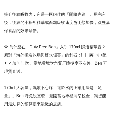
提升後續吸收力：它是一瓶絕佳的「開路先鋒」。用完它
後，後續的小棕瓶精華或面霜吸收速度會明顯加快，讓整套
保養品的效果翻倍。

💎 為什麼在「Duty Free Ben」入手 170ml 賦活精華露？

應對「海外極端乾燥與硬水傷害」的利器：🇬🇧英 🇦🇺澳 
🇨🇦加 🇺🇸美。當地環境對角質屏障極度不友善。Ben 哥
現貨直送。

170ml 大容量，濕敷不心疼：這款水的正確用法是「足
量」。Ben 哥免稅直發，避開當地專櫃高昂稅金，讓您能
用最划算的預算換來最嫩的皮膚。
