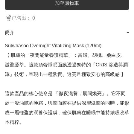
加至購物車
已售出： 0
簡介
−
Sulwhasoo Overnight Vitalizing Mask (120ml)

【 肌膚的「夜間能量養護精華」：當歸、胡桃、桑白皮、
滋盈凝萃。這款頂奢睡眠面膜透過獨特的「ORIS 滲透與潤
澤」技術，呈現出一種紮實、透亮且極致安心的高級感 】

這款產品的核心使命是 「徹夜滋養，晨間煥亮」。它不同
於一般油膩的晚霜，與潤面膜在提供深層滋潤的同時，能形
成一層輕盈的潤養保護膜，確保肌膚在睡眠中能持續吸收草
本精粹。
