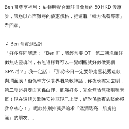
Ben 哥尊享福利： 結帳時配合新註冊會員的 50 HKD 優惠
券，讓您以市面難尋的優惠價格，把這瓶「韓方滋養專家」
帶回家。

💡 Ben 哥實測點評

「好多客同我講：『Ben 哥，我經常要 OT，第二朝塊面好
似無咗靈魂咁，有無邊樣野可以一覺瞓醒就好似做完個 
SPA 咁？』我一定話：『那你今日一定要帶走雪花秀這款
與潤面膜！佢係韓方保養界嘅急救神話，你夜晚擦完去瞓，
第二朝起身塊面真係白淨、飽滿好多，完全無晒熬夜嗰種黃
氣！現在這瓶與潤晚安神瓶現已上架，絕對係熬夜族嘅終極
救命核心！』 呢款特別推薦畀追求『溫潤透亮、肌膚飽
滿』的朋友。」
