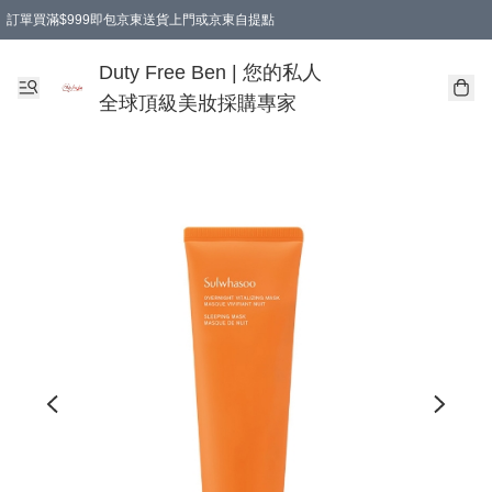
訂單買滿$999即包京東送貨上門或京東自提點
Duty Free Ben | 您的私人
全球頂級美妝採購專家