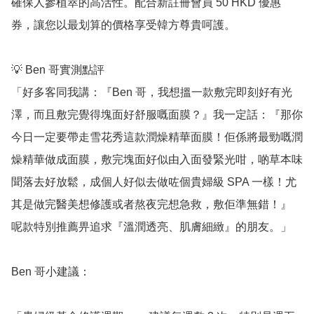
確保人參植萃的高活性。配合新註冊會員 50 HKD 優惠
券，讓您以最划算的價格享受韓方尊貴呵護。

💡 Ben 哥實測點評

「好多客同我講：『Ben 哥，我想搵一款敷完即刻好有光
澤，而且敷完覺得塊面好舒服嘅面膜？』我一定話：『那你
今日一定要帶走雪花秀這款潤燥精華面膜！佢係將最勁嘅潤
燥精華做成面膜，敷完塊面好似由入面發緊光咁，啲草本味
聞落去好放鬆，成個人好似去做咗個貴婦級 SPA 一樣！尤
其是做完醫美想修護或者熬夜完想急救，敷佢準無錯！』 
呢款特別推薦畀追求『溫潤透亮、肌膚細緻』的朋友。」

Ben 哥小建議：
