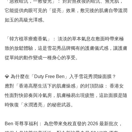
「急救暗沉，一敷發光」： 對於熬夜後的暗沉、無光肌，
它能提供肉眼可見的「提亮」效果，敷完後的肌膚自帶溫潤
如玉的高級光澤感。

「韓方植萃療癒香氣」： 淡淡的草本氣息在敷面時帶來極
致的放鬆體驗，這是雪花秀品牌獨有的護膚儀式感，讓護膚
從單純的動作變成一種身心的享受。

💎 為什麼在「Duty Free Ben」入手雪花秀潤燥面膜？

應對「香港高壓生活下的肌膚燥感」的封頂防線： 香港女
性面對快節奏與冷氣房，肌膚極易出現疲態，這款面膜是隨
時恢復「水潤透亮」的秘密武器。

Ben 哥尊享福利： 為您帶來免稅直發的 2026 最新批次，