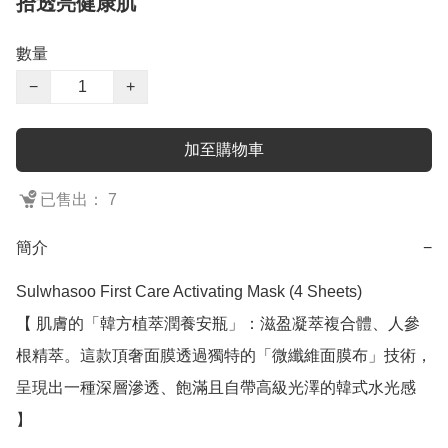
拾透亮健康肌
數量
−
+
加至購物車
已售出： 7
簡介
−
Sulwhasoo First Care Activating Mask (4 Sheets)

【 肌膚的「韓方植萃潤養安瓶」：滋盈凝萃複合體、人參
根精萃。這款頂奢面膜透過獨特的「微纖維面膜布」技術，
呈現出一種深層滲透、飽滿且自帶高級光澤的韓式水光感 
】
