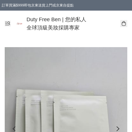
訂單買滿$999即包京東送貨上門或京東自提點
Duty Free Ben | 您的私人
全球頂級美妝採購專家