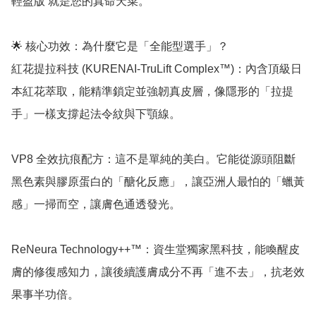
輕盈版 就是您的真命天菜。

🌟 核心功效：為什麼它是「全能型選手」？

紅花提拉科技 (KURENAI-TruLift Complex™)：內含頂級日
本紅花萃取，能精準鎖定並強韌真皮層，像隱形的「拉提
手」一樣支撐起法令紋與下顎線。

VP8 全效抗痕配方：這不是單純的美白。它能從源頭阻斷
黑色素與膠原蛋白的「醣化反應」，讓亞洲人最怕的「蠟黃
感」一掃而空，讓膚色通透發光。

ReNeura Technology++™：資生堂獨家黑科技，能喚醒皮
膚的修復感知力，讓後續護膚成分不再「進不去」，抗老效
果事半功倍。
