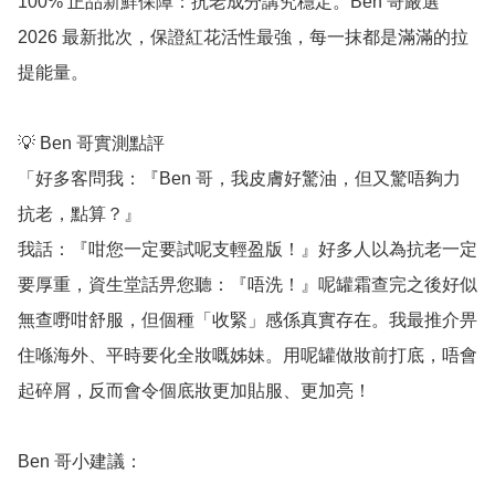
100% 正品新鮮保障：抗老成分講究穩定。Ben 哥嚴選 
2026 最新批次，保證紅花活性最強，每一抹都是滿滿的拉
提能量。

💡 Ben 哥實測點評

「好多客問我：『Ben 哥，我皮膚好驚油，但又驚唔夠力
抗老，點算？』

我話：『咁您一定要試呢支輕盈版！』好多人以為抗老一定
要厚重，資生堂話畀您聽：『唔洗！』呢罐霜查完之後好似
無查嘢咁舒服，但個種「收緊」感係真實存在。我最推介畀
住喺海外、平時要化全妝嘅姊妹。用呢罐做妝前打底，唔會
起碎屑，反而會令個底妝更加貼服、更加亮！

Ben 哥小建議：
