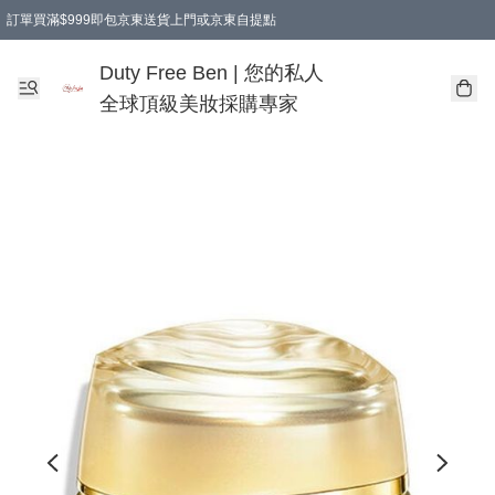
訂單買滿$999即包京東送貨上門或京東自提點
Duty Free Ben | 您的私人
全球頂級美妝採購專家