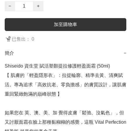
−
+
加至購物車
已售出： 0
簡介
−
Shiseido 資生堂 賦活塑顏提拉修護輕盈面霜 (50ml)

【 肌膚的「輕盈隱形衣」：拉提輪廓、精準去黃、清爽賦
活。專為追求「高效抗老、零負擔感」的膚質設計，讓肌膚
重回緊緻飽滿的巔峰狀態 】

如果您在 英、澳、美、加 覺得皮膚「鬆弛、沒氣色」，但
又討厭面霜在臉上那種黏糊糊的感覺，這瓶 Vital Perfection 