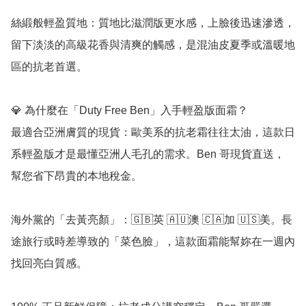
絲緞般輕盈質地：質地比滋潤版更水感，上臉後迅速滲透，
留下淡淡的高級花香與清爽的觸感，是混油皮夏季或溫暖地
區的抗老首選。

💎 為什麼在「Duty Free Ben」入手輕盈版面霜？

最適合亞洲膚質的現貨：歐美系的抗老霜往往太油，這款日
系輕盈版才是最懂亞洲人毛孔的需求。Ben 哥現貨直送，
幫您省下昂貴的本地稅金。

海外黨的「去黃亮顏」：🇬🇧英 🇦🇺澳 🇨🇦加 🇺🇸美。長
途旅行或時差導致的「菜色臉」，這款面霜能幫妳在一週內
找回亮白質感。
