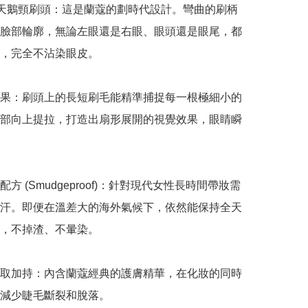
 度天鵝頸刷頭：這是蘭蔻的劃時代設計。彎曲的刷柄
臉部輪廓，無論左眼還是右眼、眼頭還是眼尾，都
，完全不沾染眼皮。

果：刷頭上的長短刷毛能精準捕捉每一根極細小的
部向上提拉，打造出扇形展開的視覺效果，眼睛瞬
方 (Smudgeproof)：針對現代女性長時間帶妝需
汗。即便在溫差大的海外氣候下，依然能保持全天
，不掉渣、不暈染。

取加持：內含蘭蔻經典的護膚精華，在化妝的同時
減少睫毛斷裂和脫落。
