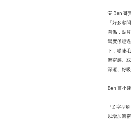
💡 Ben 
「好多客問
圍係，點算
彎度係經過
下，啲睫毛
濃密感、或
深邃、好吸
Ben 哥小建
「Z 字型
以增加濃密