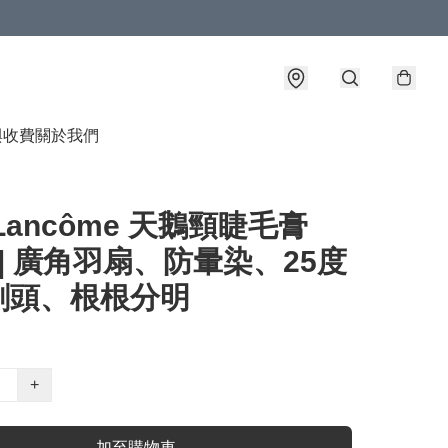
與收費
關於我們
Lancôme 天鵝頸睫毛膏
l | 廣角羽扇、防暈染、25度
刷頭、根根分明
+
加至購物車