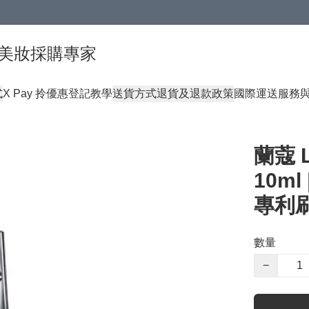
球頂級美妝採購專家
式
X Pay 拎優惠登記教學
送貨方式
退貨及退款政策
國際運送服務
蘭蔻 
10m
專利
數量
−