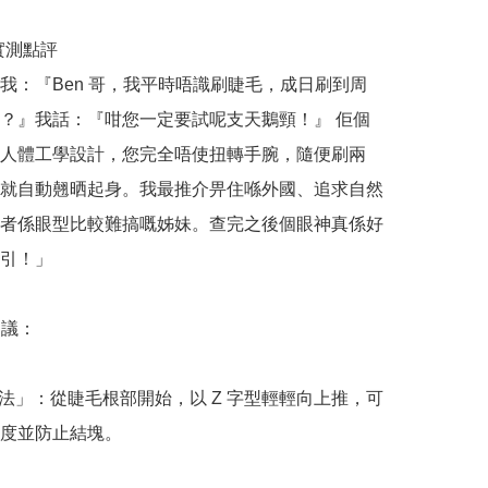
哥實測點評

我：『Ben 哥，我平時唔識刷睫毛，成日刷到周
？』我話：『咁您一定要試呢支天鵝頸！』 佢個
人體工學設計，您完全唔使扭轉手腕，隨便刷兩
就自動翹晒起身。我最推介畀住喺外國、追求自然
者係眼型比較難搞嘅姊妹。查完之後個眼神真係好
引！」

議：

刷法」：從睫毛根部開始，以 Z 字型輕輕向上推，可
度並防止結塊。
