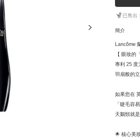
已售出：
簡介
Lancôme
【 眼妝的
專利 25
羽扇般的立
如果您在 
「睫毛容易
天鵝頸就是
🌟 核心