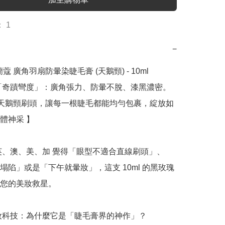
 1
−
 蘭蔻 廣角羽扇防暈染睫毛膏 (天鵝頸) - 10ml

「奇蹟彎度」：廣角張力、防暈不脫、漆黑濃密。
 度天鵝頸刷頭，讓每一根睫毛都能均勻包裹，綻放如
體神采 】

英、澳、美、加 覺得「眼型不適合直線刷頭」、
塌陷」或是「下午就暈妝」，這支 10ml 的黑玫瑰
您的美妝救星。

美妝科技：為什麼它是「睫毛膏界的神作」？
