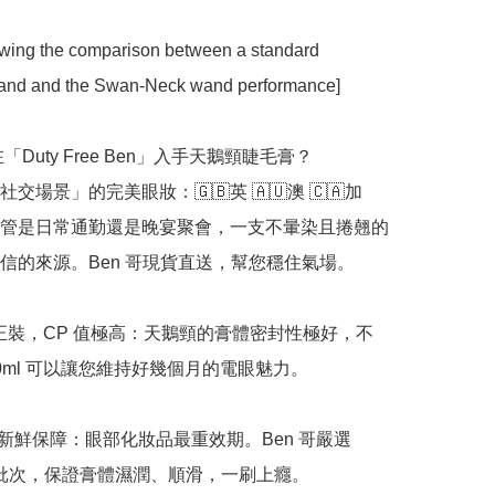
wing the comparison between a standard 
nd and the Swan-Neck wand performance]

「Duty Free Ben」入手天鵝頸睫毛膏？

交場景」的完美眼妝：🇬🇧英 🇦🇺澳 🇨🇦加 
。不管是日常通勤還是晚宴聚會，一支不暈染且捲翹的
信的來源。Ben 哥現貨直送，幫您穩住氣場。

經典正裝，CP 值極高：天鵝頸的膏體密封性極好，不
0ml 可以讓您維持好幾個月的電眼魅力。

品新鮮保障：眼部化妝品最重效期。Ben 哥嚴選 
最新批次，保證膏體濕潤、順滑，一刷上癮。
