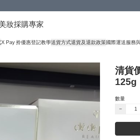
球頂級美妝採購專家
式
X Pay 拎優惠登記教學
送貨方式
退貨及退款政策
國際運送服務
清貨價
125g
數量
−