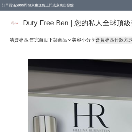
訂單買滿$999即包京東送貨上門或京東自提點
Duty Free Ben | 您的私人全
清貨專區,售完自動下架
商品
美容小分享
會員專區
付款方