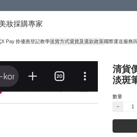
球頂級美妝採購專家
式
X Pay 拎優惠登記教學
送貨方式
退貨及退款政策
國際運送服務
清貨價
淡斑筆
數量
−