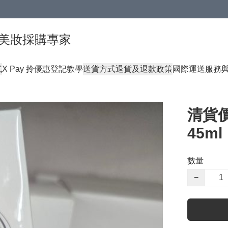
球頂級美妝採購專家
式
X Pay 拎優惠登記教學
送貨方式
退貨及退款政策
國際運送服務
清貨價
45ml
數量
−