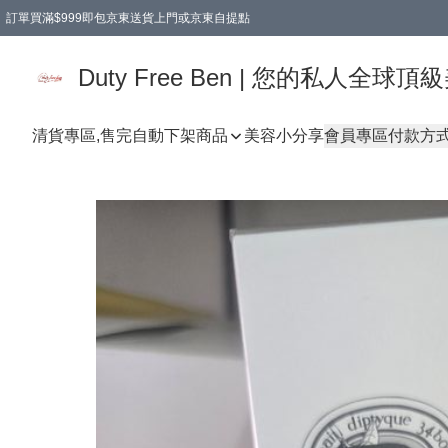
訂單買滿$999即包京東送貨上門或京東自提點
Duty Free Ben | 您的私人全
清貨專區,售完自動下架
商品
美容小分享
會員專區
付款方