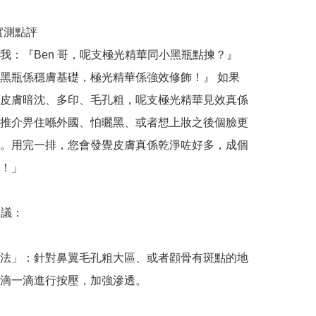
哥實測點評

我：『Ben 哥，呢支極光精華同小黑瓶點揀？』
黑瓶係穩膚基礎，極光精華係強效修飾！』 如果
皮膚暗沈、多印、毛孔粗，呢支極光精華見效真係
推介畀住喺外國、怕曬黑、或者想上妝之後個臉更
。用完一排，您會發覺皮膚真係乾淨咗好多，成個
！」

議：

法」：針對鼻翼毛孔粗大區、或者顴骨有斑點的地
滴一滴進行按壓，加強滲透。
