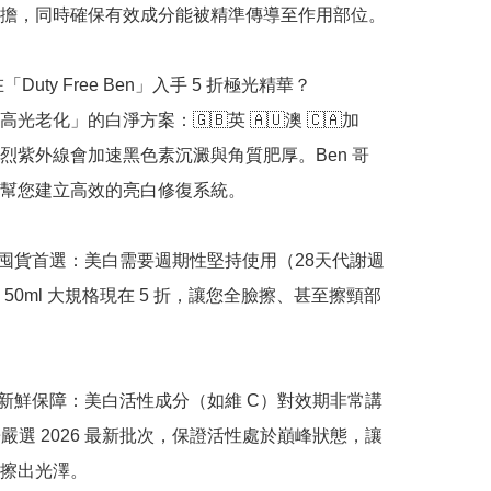
擔，同時確保有效成分能被精準傳導至作用部位。

「Duty Free Ben」入手 5 折極光精華？

光老化」的白淨方案：🇬🇧英 🇦🇺澳 🇨🇦加 
。強烈紫外線會加速黑色素沉澱與角質肥厚。Ben 哥
幫您建立高效的亮白修復系統。

，囤貨首選：美白需要週期性堅持使用（28天代謝週
 50ml 大規格現在 5 折，讓您全臉擦、甚至擦頸部
正品新鮮保障：美白活性成分（如維 C）對效期非常講
 哥嚴選 2026 最新批次，保證活性處於巔峰狀態，讓
擦出光澤。
