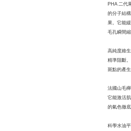
PHA 二代果
的分子結構
果。它能緩
毛孔瞬間縮
高純度維生素
精準阻斷。
斑點的產生
法國山毛櫸芽萃
它能激活肌
的氣色徹底
科學水油平