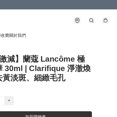
與收費
關於我們
激減】蘭蔻 Lancôme 極
30ml | Clarifique 淨澈煥
去黃淡斑、細緻毛孔
+
加至購物車