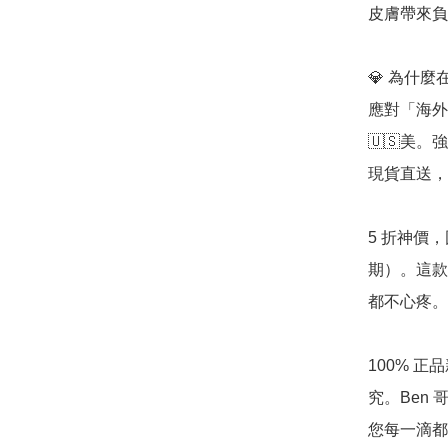
皮膚帶來負
💎 為什麼在
應對「海外高
🇺🇸美
現貨直送，
5 折神價
期）。這款
都不心疼。

100% 
究。Ben
您每一滴都