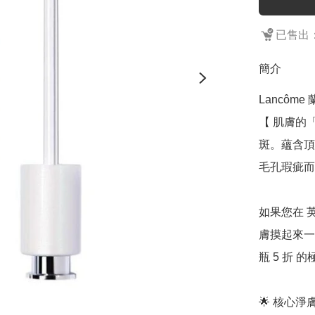
已售出：
簡介
Lancôme
【 肌膚的
斑。蘊含頂
毛孔瑕疵而設
如果您在 
膚摸起來一
瓶 5 折 
🌟 核心