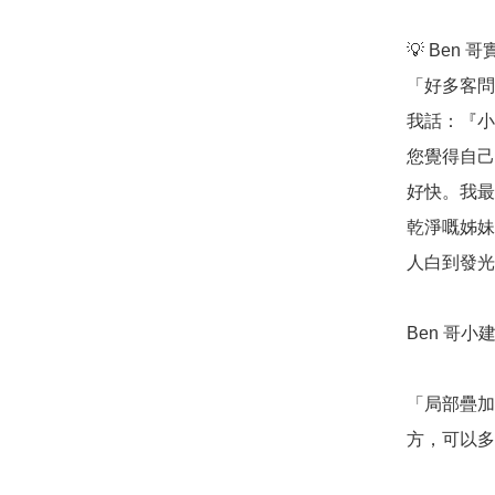
💡 Ben 
「好多客問
我話：『小
您覺得自己
好快。我最
乾淨嘅姊妹
人白到發光
Ben 哥小建
「局部疊加
方，可以多