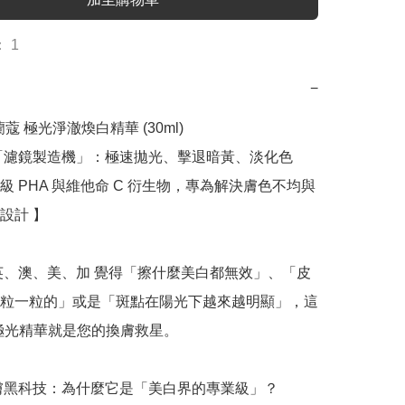
 1
−
 蘭蔻 極光淨澈煥白精華 (30ml)

「濾鏡製造機」：極速拋光、擊退暗黃、淡化色
級 PHA 與維他命 C 衍生物，專為解決膚色不均與
計 】

英、澳、美、加 覺得「擦什麼美白都無效」、「皮
粒一粒的」或是「斑點在陽光下越來越明顯」，這
的極光精華就是您的換膚救星。

淨膚黑科技：為什麼它是「美白界的專業級」？
