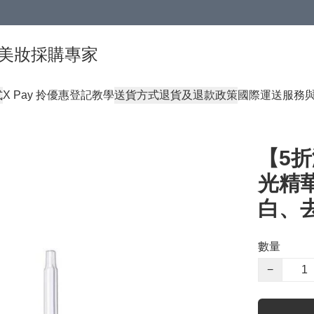
球頂級美妝採購專家
式
X Pay 拎優惠登記教學
送貨方式
退貨及退款政策
國際運送服務
【5折
光精華 
白、
數量
−