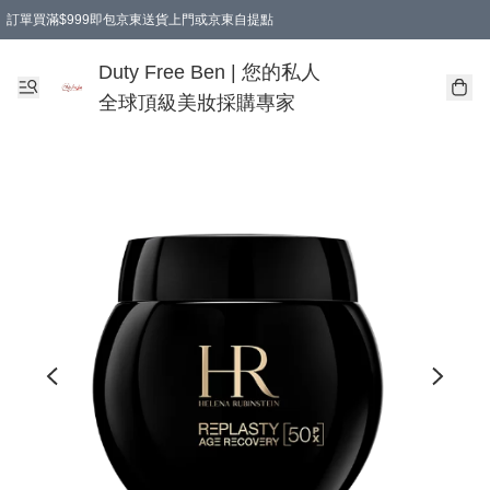
訂單買滿$999即包京東送貨上門或京東自提點
Duty Free Ben | 您的私人
全球頂級美妝採購專家