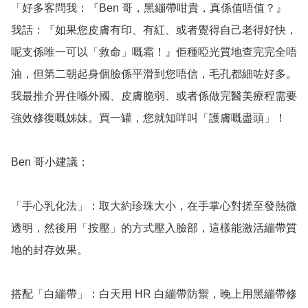
「好多客問我：『Ben 哥，黑繃帶咁貴，真係值唔值？』

我話：『如果您皮膚有印、有紅、或者覺得自己老得好快，
呢支係唯一可以「救命」嘅霜！』佢種啞光質地查完完全唔
油，但第二朝起身個臉係平滑到您唔信，毛孔都細咗好多。
我最推介畀住喺外國、皮膚脆弱、或者係做完醫美療程需要
強效修復嘅姊妹。買一罐，您就知咩叫「護膚嘅盡頭」！

Ben 哥小建議：

「手心乳化法」：取大約珍珠大小，在手掌心對搓至發熱微
透明，然後用「按壓」的方式壓入臉部，這樣能激活繃帶質
地的封存效果。

搭配「白繃帶」：白天用 HR 白繃帶防禦，晚上用黑繃帶修