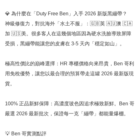
💎 為什麼在「Duty Free Ben」入手 2026 新版黑繃帶？

神級修復力，對抗海外「水土不服」：🇬🇧英 🇦🇺澳 🇨🇦
加 🇺🇸美。很多客人在這幾個地區因為硬水洗臉導致屏障
受損，黑繃帶能讓您的皮膚在 3-5 天內「穩定如山」。

極高性價比的巔峰選擇：HR 專櫃價格向來昂貴，Ben 哥利
用免稅優勢，讓您以最合理的預算帶走這罐 2026 最新版現
貨。

100% 正品新鮮保障：高濃度玻色因追求極致新鮮。Ben 哥
嚴選 2026 最新批次，保證每一克「繃帶」都能量爆棚。

💡 Ben 哥實測點評
