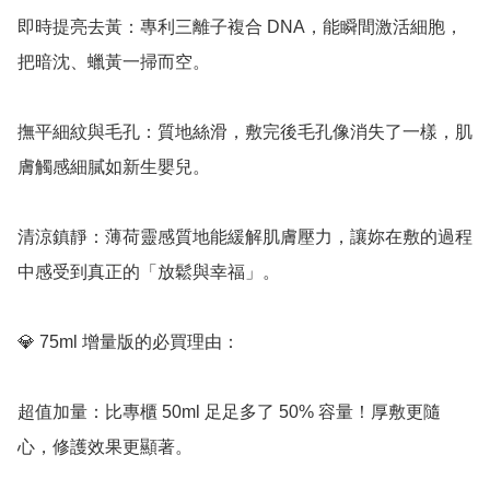
即時提亮去黃：專利三離子複合 DNA，能瞬間激活細胞，
把暗沈、蠟黃一掃而空。

撫平細紋與毛孔：質地絲滑，敷完後毛孔像消失了一樣，肌
膚觸感細膩如新生嬰兒。

清涼鎮靜：薄荷靈感質地能緩解肌膚壓力，讓妳在敷的過程
中感受到真正的「放鬆與幸福」。

💎 75ml 增量版的必買理由：

超值加量：比專櫃 50ml 足足多了 50% 容量！厚敷更隨
心，修護效果更顯著。
