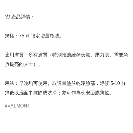
📦 產品詳情：

規格：75ml 限定增量瓶裝。

適用膚質：所有膚質（特別推薦給熬夜黨、壓力肌、需要急
救提亮的人士）。

用法：早晚均可使用。取適量塗於乾淨臉部，靜候 5-10 分
鐘後以濕面巾抹除或洗淨；亦可作為晚安面膜薄擦。
VALMONT