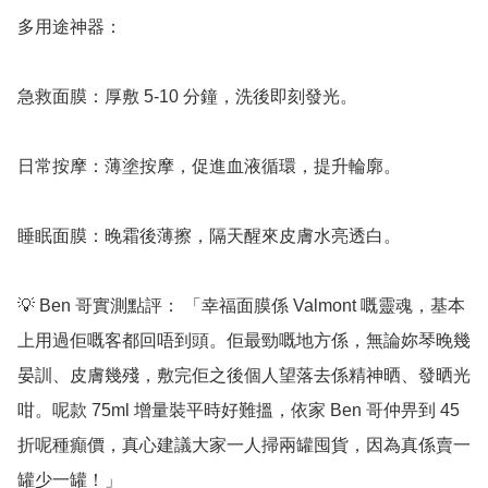
多用途神器：

急救面膜：厚敷 5-10 分鐘，洗後即刻發光。

日常按摩：薄塗按摩，促進血液循環，提升輪廓。

睡眠面膜：晚霜後薄擦，隔天醒來皮膚水亮透白。

💡 Ben 哥實測點評： 「幸福面膜係 Valmont 嘅靈魂，基本
上用過佢嘅客都回唔到頭。佢最勁嘅地方係，無論妳琴晚幾
晏訓、皮膚幾殘，敷完佢之後個人望落去係精神晒、發晒光
咁。呢款 75ml 增量裝平時好難搵，依家 Ben 哥仲畀到 45 
折呢種癲價，真心建議大家一人掃兩罐囤貨，因為真係賣一
罐少一罐！」
