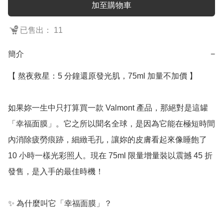
加至購物車
已售出： 11
簡介
−
【 熬夜救星：5 分鐘還原發光肌，75ml 加量不加價 】

如果妳一生中只打算買一款 Valmont 產品，那絕對是這罐
「幸福面膜」。它之所以聞名全球，是因為它能在極短時間
內消除疲勞痕跡，細緻毛孔，讓妳的皮膚看起來像睡飽了 
10 小時一樣光彩照人。現在 75ml 限量增量裝以震撼 45 折
發售，是入手的最佳時機！

✨ 為什麼叫它「幸福面膜」？
