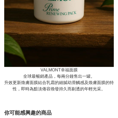
VALMONT幸福面膜
全球最暢銷產品，每兩分鐘售出一罐。
升效更新煥膚面膜結合乳霜的細膩幼滑觸感及煥膚面膜的特
性，即時為黯淡倦容煥發持久而剔透的年輕光采。
你可能感興趣的商品