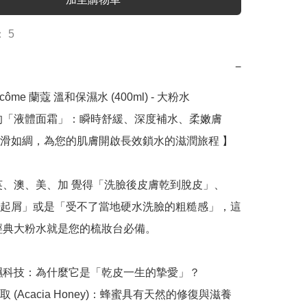
 5
−
côme 蘭蔻 溫和保濕水 (400ml) - 大粉水

的「液體面霜」：瞬時舒緩、深度補水、柔嫩膚
滑如綢，為您的肌膚開啟長效鎖水的滋潤旅程 】

英、澳、美、加 覺得「洗臉後皮膚乾到脫皮」、
起屑」或是「受不了當地硬水洗臉的粗糙感」，這
l 經典大粉水就是您的梳妝台必備。

保濕科技：為什麼它是「乾皮一生的摯愛」？

 (Acacia Honey)：蜂蜜具有天然的修復與滋養