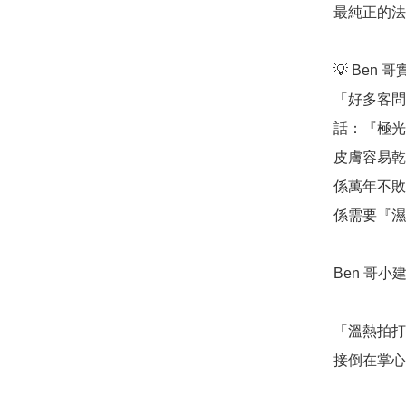
最純正的法
💡 Ben 
「好多客問
話：『極光
皮膚容易乾
係萬年不敗
係需要『濕
Ben 哥小建
「溫熱拍打
接倒在掌心