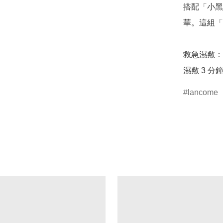
搭配「小黑
華。這組「
救急濕敷：
濕敷 3 
lancome