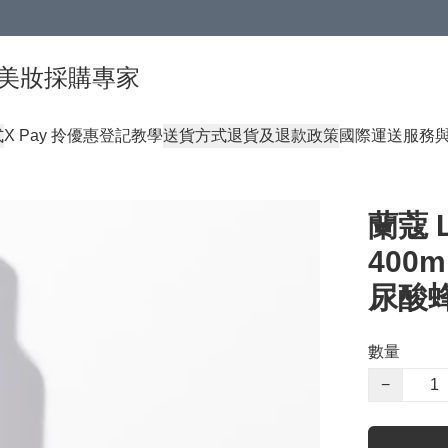
球頂級美妝採購專家
式
X Pay 拎優惠登記教學
送貨方式
退貨及退款政策
國際運送服務
蘭蔻 
400
尿酸
數量
−