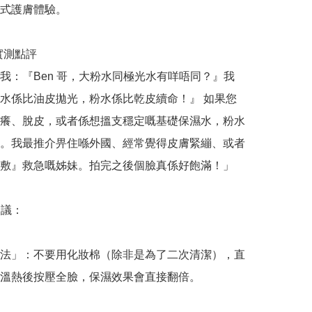
式護膚體驗。

哥實測點評

我：『Ben 哥，大粉水同極光水有咩唔同？』我
水係比油皮拋光，粉水係比乾皮續命！』 如果您
癢、脫皮，或者係想搵支穩定嘅基礎保濕水，粉水
。我最推介畀住喺外國、經常覺得皮膚緊繃、或者
敷』救急嘅姊妹。拍完之後個臉真係好飽滿！」

議：

法」：不要用化妝棉（除非是為了二次清潔），直
溫熱後按壓全臉，保濕效果會直接翻倍。
