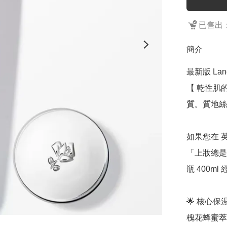
已售出：
簡介
最新版 Lan
【 乾性肌
質。質地絲
如果您在 
「上妝總是
瓶 400m
🌟 核心
槐花蜂蜜萃取