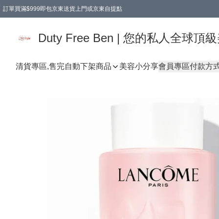
訂單買滿$999即包京東送貨上門或京東自提點
Duty Free Ben | 您的私人全
清貨專區,售完自動下架
商品
美容小分享
會員專區
付款方