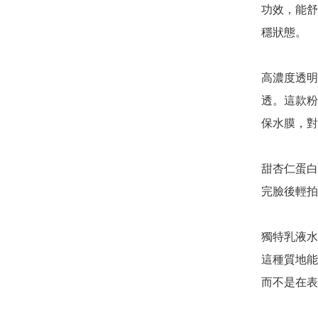
功效，能舒
穩狀態。

高濃度透明質
透。這款粉
保水膜，對
甜杏仁蛋白
完臉後輕拍
獨特乳液水
這種質地能
而不是在表