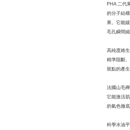
PHA 二代果
的分子結構
果。它能緩
毛孔瞬間縮
高純度維生素
精準阻斷。
斑點的產生
法國山毛櫸芽萃
它能激活肌
的氣色徹底
科學水油平