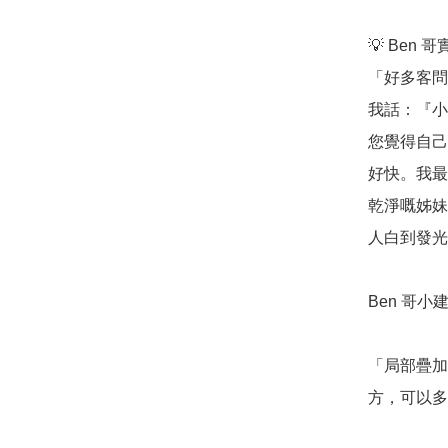
💡 Ben 
「好多客問
我話：『小
您覺得自己
好快。我最
乾淨嘅姊妹
人白到發光
Ben 哥小建
「局部疊加
方，可以多