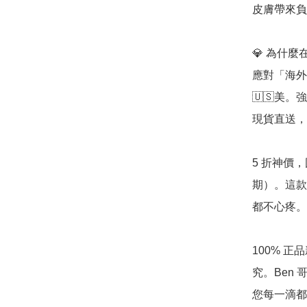
皮膚帶來負
💎 為什麼在
應對「海外高
🇺🇸美
現貨直送，
5 折神價
期）。這款
都不心疼。

100% 
究。Ben
您每一滴都