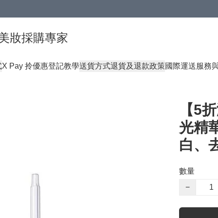
球頂級美妝採購專家
式
X Pay 拎優惠登記教學
送貨方式
退貨及退款政策
國際運送服務
【5折
光精華 
白、
數量
−