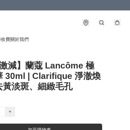
與收費
關於我們
激減】蘭蔻 Lancôme 極
30ml | Clarifique 淨澈煥
去黃淡斑、細緻毛孔
+
加至購物車