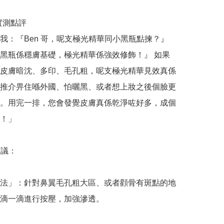
哥實測點評

我：『Ben 哥，呢支極光精華同小黑瓶點揀？』
黑瓶係穩膚基礎，極光精華係強效修飾！』 如果
皮膚暗沈、多印、毛孔粗，呢支極光精華見效真係
推介畀住喺外國、怕曬黑、或者想上妝之後個臉更
。用完一排，您會發覺皮膚真係乾淨咗好多，成個
！」

議：

法」：針對鼻翼毛孔粗大區、或者顴骨有斑點的地
滴一滴進行按壓，加強滲透。
