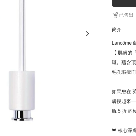
已售出：
簡介
Lancôme
【 肌膚的
斑。蘊含頂
毛孔瑕疵而設
如果您在 
膚摸起來一
瓶 5 折 
🌟 核心