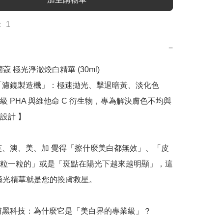
 1
−
 蘭蔻 極光淨澈煥白精華 (30ml)

「濾鏡製造機」：極速拋光、擊退暗黃、淡化色
級 PHA 與維他命 C 衍生物，專為解決膚色不均與
計 】

英、澳、美、加 覺得「擦什麼美白都無效」、「皮
粒一粒的」或是「斑點在陽光下越來越明顯」，這
的極光精華就是您的換膚救星。

淨膚黑科技：為什麼它是「美白界的專業級」？
