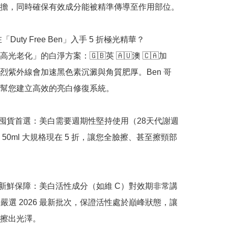
擔，同時確保有效成分能被精準傳導至作用部位。

「Duty Free Ben」入手 5 折極光精華？

光老化」的白淨方案：🇬🇧英 🇦🇺澳 🇨🇦加 
。強烈紫外線會加速黑色素沉澱與角質肥厚。Ben 哥
幫您建立高效的亮白修復系統。

，囤貨首選：美白需要週期性堅持使用（28天代謝週
 50ml 大規格現在 5 折，讓您全臉擦、甚至擦頸部
正品新鮮保障：美白活性成分（如維 C）對效期非常講
 哥嚴選 2026 最新批次，保證活性處於巔峰狀態，讓
擦出光澤。
