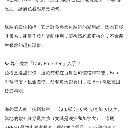
泛紅，讓膚色看起來更均勻。

底妝的最佳拍檔：它是許多專業化妝師的愛用品，因為它極
其服帖，能當作妝前隔離使用，讓後續粉底更持久，不會產
生尷尬的起皮現象。

💎 為什麼在「Duty Free Ben」入手？

免稅直送甜甜價：這款防曬在百貨公司價格非常硬，Ben 
哥幫您省下稅金差價。防曬每天都要用，在 Ben 哥這裡囤
貨最精明。

海外華人的「抗曬救星」：🇬🇧英 🇦🇺澳 🇨🇦加 🇺🇸美。
當地的紫外線穿透力強（尤其是澳洲和加拿大），這瓶 
SPF50 是防止皮膚曬老、曬乾的必需品。Ben 哥包稅直