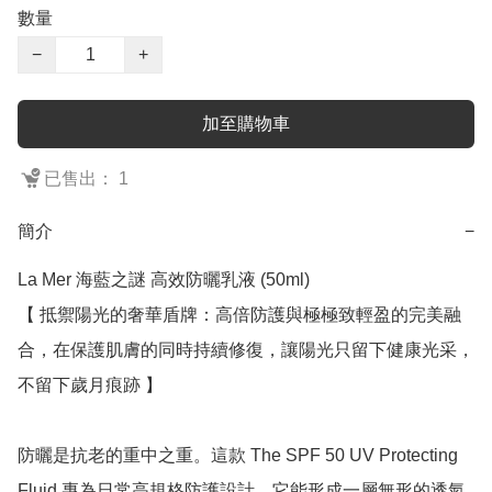
數量
−
+
加至購物車
已售出： 1
簡介
−
La Mer 海藍之謎 高效防曬乳液 (50ml)

【 抵禦陽光的奢華盾牌：高倍防護與極極致輕盈的完美融
合，在保護肌膚的同時持續修復，讓陽光只留下健康光采，
不留下歲月痕跡 】

防曬是抗老的重中之重。這款 The SPF 50 UV Protecting 
Fluid 專為日常高規格防護設計。它能形成一層無形的透氣