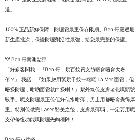
送。

100% 正品新鮮保障：防曬霜最重保存限期。Ben 哥嚴選最
新生產批次，保證防曬劑活性最強，給您最完整的保護。

💡 Ben 哥實測點評

「好多客問我：『Ben 哥，幾百蚊買支防曬會唔會太奢
侈？』 我話：『如果您用緊幾千蚊一罐嘅 La Mer 面霜，但
唔搽防曬，咁啲面霜就白搽喇！』紫外線係皮膚老化嘅頭號
殺手。呢支防曬最正係佢好似水咁薄，男士用都唔會覺得厚
重。特別係做完 Laser 醫美之後，皮膚最薄弱，一定要用呢
支帶修復功能嘅防曬先夠穩陣！

Ben 哥小建議：
