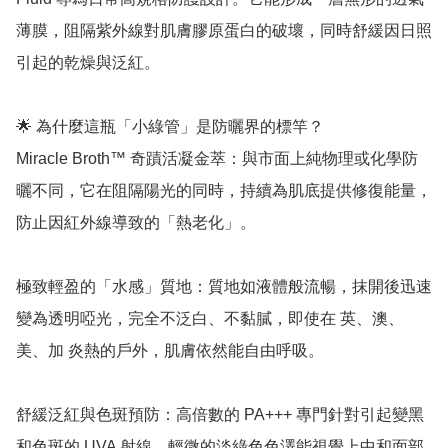
薄膜，阻隔紫外線對肌膚膠原蛋白的破壞，同時舒緩因日照
引起的乾燥與泛紅。

🌟 為什麼這瓶「小綠管」是防曬界的標竿？

Miracle Broth™ 奇蹟活凝金萃：與市面上純物理或化學防
曬不同，它在阻隔陽光的同時，持續為肌底提供修復能量，
防止因紅外線導致的「熱老化」。

極致輕盈的「水感」質地：質地如液體般流暢，抹開後迅速
變為透明啞光，完全不泛白、不黏膩，即使在 英、澳、
美、加 炎熱的戶外，肌膚依然能自由呼吸。

舒緩泛紅與色斑預防：高倍數的 PA+++ 專門針對引起變黑
和色斑的 UVA 射線。輕微的淡綠色色澤能視覺上中和面部