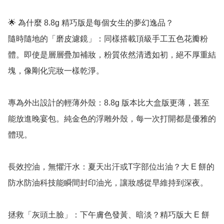
🌟 為什麼 8.8g 精巧版是每個女生的夢幻逸品？

隨時隨地的「磨皮濾鏡」：同樣搭載頂級手工五色花瓣粉
體。即使是層層疊加補妝，粉質依然清透如初，絕不厚重結
塊，像剛化完妝一樣乾淨。

專為外出設計的輕薄外殼：8.8g 版本比大盒版更薄，甚至
能放進晚宴包。純金色的浮雕外殼，每一次打開都是優雅的
體現。

長效控油，無懼汗水：夏天出汗或T字部位出油？大 E 餅的
防水防油科技能瞬間封印油光，讓妝感從早維持到深夜。

拯救「灰頭土臉」：下午膚色發黃、暗淡？精巧版大 E 餅