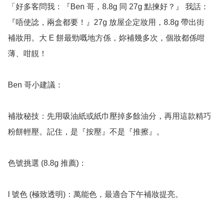
「好多客問我：『Ben 哥，8.8g 同 27g 點揀好？』 我話：
『唔使諗，兩盒都要！』27g 放屋企定妝用，8.8g 帶出街
補妝用。大 E 餅最勁嘅地方係，妳補幾多次，個妝都係咁
薄、咁靚！

Ben 哥小建議：

補妝秘技：先用吸油紙或紙巾壓掉多餘油分，再用這款精巧
粉餅輕壓。記住，是『按壓』不是『推擦』。

色號挑選 (8.8g 推薦)：

I 號色 (極致透明)：萬能色，最適合下午補妝提亮。
