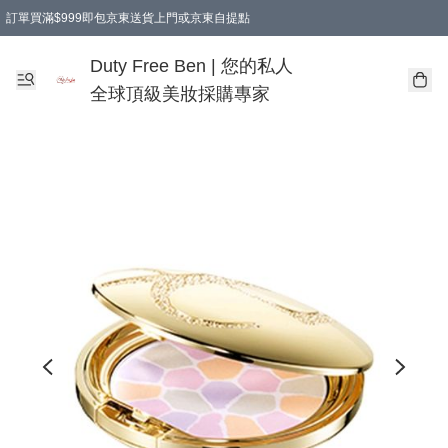
訂單買滿$999即包京東送貨上門或京東自提點
Duty Free Ben | 您的私人
全球頂級美妝採購專家