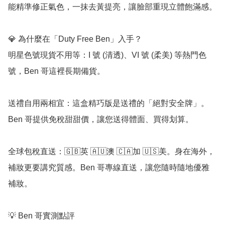
能精準修正氣色，一抹去黃提亮，讓臉部重現立體飽滿感。

💎 為什麼在「Duty Free Ben」入手？

明星色號現貨不用等：I 號 (清透)、VI 號 (柔美) 等熱門色
號，Ben 哥這裡長期備貨。

送禮自用兩相宜：這盒精巧版是送禮的「絕對安全牌」。
Ben 哥提供免稅甜甜價，讓您送得體面、買得划算。

全球包稅直送：🇬🇧英 🇦🇺澳 🇨🇦加 🇺🇸美。身在海外，
補妝更要講究質感。Ben 哥專線直送，讓您隨時隨地優雅
補妝。

💡 Ben 哥實測點評
