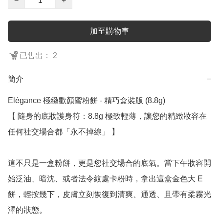
−
+
加至購物車
已售出： 2
簡介
−
Elégance 極緻歡顏蜜粉餅 - 精巧盒裝版 (8.8g)

【 隨身的底妝護身符：8.8g 極致輕薄，讓您的精緻妝容在
任何社交場合都「永不掉線」 】

這不只是一盒粉餅，更是您社交場合的底氣。當下午妝容開
始泛油、暗沈、或者法令紋處卡粉時，拿出這盒金色大 E 
餅，輕按幾下，皮膚立刻恢復到清爽、通透、且帶有柔霧光
澤的狀態。
