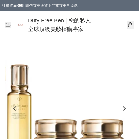
訂單買滿$999即包京東送貨上門或京東自提點
Duty Free Ben | 您的私人
全球頂級美妝採購專家