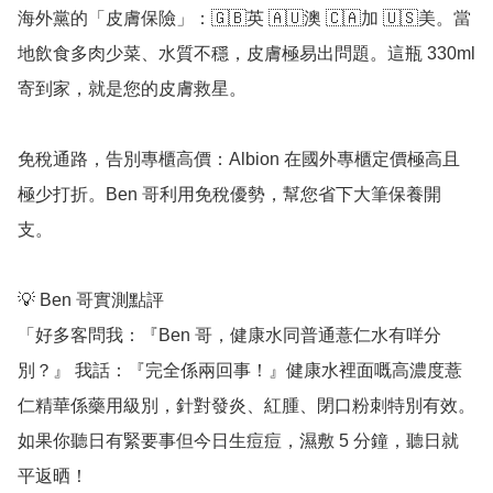
海外黨的「皮膚保險」：🇬🇧英 🇦🇺澳 🇨🇦加 🇺🇸美。當
地飲食多肉少菜、水質不穩，皮膚極易出問題。這瓶 330ml 
寄到家，就是您的皮膚救星。

免稅通路，告別專櫃高價：Albion 在國外專櫃定價極高且
極少打折。Ben 哥利用免稅優勢，幫您省下大筆保養開
支。

💡 Ben 哥實測點評

「好多客問我：『Ben 哥，健康水同普通薏仁水有咩分
別？』 我話：『完全係兩回事！』健康水裡面嘅高濃度薏
仁精華係藥用級別，針對發炎、紅腫、閉口粉刺特別有效。
如果你聽日有緊要事但今日生痘痘，濕敷 5 分鐘，聽日就
平返晒！
