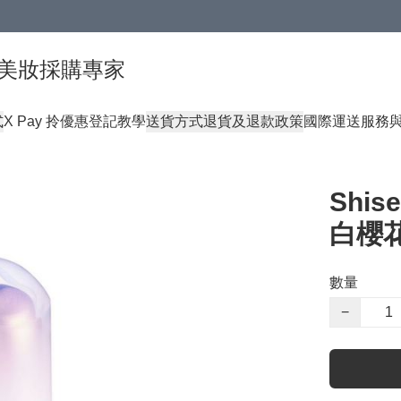
球頂級美妝採購專家
式
X Pay 拎優惠登記教學
送貨方式
退貨及退款政策
國際運送服務
Shis
白櫻花
數量
−