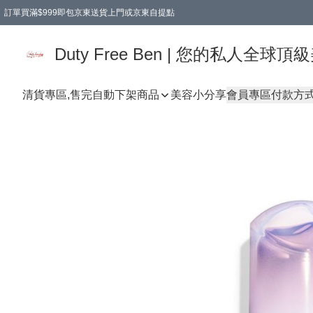
訂單買滿$999即包京東送貨上門或京東自提點
Duty Free Ben | 您的私人全
清貨專區,售完自動下架
商品
美容小分享
會員專區
付款方