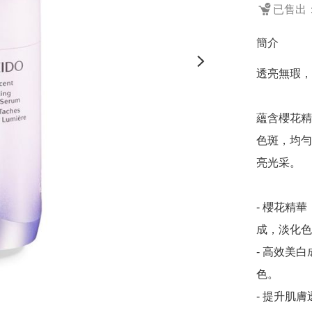
已售出：
簡介
透亮無瑕，
蘊含櫻花精
色斑，均勻
亮光采。

- 櫻花精
成，淡化色
- 高效美
色。

- 提升肌