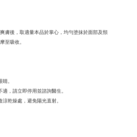
爽膚後，取適量本品於掌心，均勻塗抹於面部及頸
摩至吸收。

眼睛。

何不適，請立即停用並諮詢醫生。

於陰涼乾燥處，避免陽光直射。
