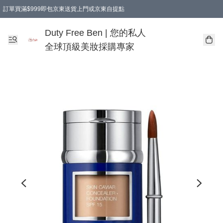
訂單買滿$999即包京東送貨上門或京東自提點
Duty Free Ben | 您的私人
全球頂級美妝採購專家