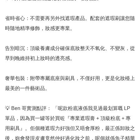
省時省心：不需要再另外找遮瑕產品。配套的遮瑕刷讓您隨
時隨地精準修飾，妝感更專業。

告別暗沉：頂級養膚成分確保底妝整天不氧化、不變灰，從
早到晚維持初上妝時的透亮感。

奢華包裝：附帶專屬底座與刷具，不僅好用，更是化妝檯上
最美的一件藝術品。

💡 Ben 哥實測點評： 「呢款粉底液係我見過最划算嘅 LP 
單品，因為買一罐等於買咗『專業遮瑕膏 + 頂級粉底 + 專
用刷具』。佢個種遮瑕力好強但又唔會厚粉，最正係卸妝之
後，妳會發現皮膚竟然仲好過化妝之前，呢個就係魚子精華