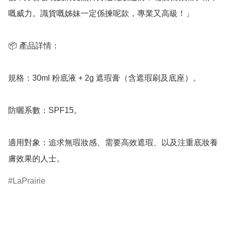
嘅威力。識貨嘅姊妹一定係揀呢款，專業又高級！」

📦 產品詳情：

規格：30ml 粉底液 + 2g 遮瑕膏（含遮瑕刷及底座）。

防曬系數：SPF15。

適用對象：追求無瑕妝感、需要高效遮瑕、以及注重底妝養
膚效果的人士。
LaPrairie