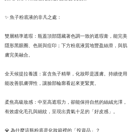
✨ 魚子粉底液的非凡之處：

雙層精準遮瑕：瓶蓋頂部隱藏著色調一致的遮瑕膏，能完美
隱形黑眼圈、色斑與痘印；下方粉底液質地豐盈絲滑，與肌
膚完美融合。

全天候提拉養護：富含魚子精華，化妝即是護膚。持續使用
能改善肌膚彈性，讓臉部輪廓看起來更緊實。

柔焦高級妝感：中至高遮瑕力，卻能保持自然的絲絨光澤，
有效虛化毛孔與細紋，呈現出貴氣十足的「好皮感」。

💎 為什麼這瓶粉底是化妝箱裡的「投資品」？
