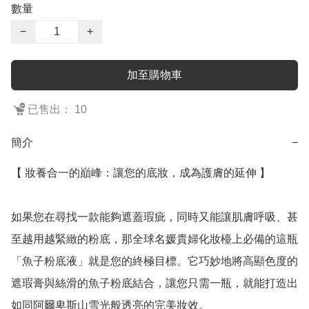
數量
−
+
加至購物車
已售出： 10
簡介
−
【 妝養合一的巔峰：讓您的底妝，成為護膚的延伸 】

如果您在尋找一款能夠遮蓋瑕疵，同時又能讓肌膚呼吸、甚
至越用越緊緻的粉底，那全球名媛貴婦化妝檯上必備的這瓶
「魚子粉底液」就是您的終極目標。它巧妙地將高顯色度的
遮瑕膏與絲滑的魚子粉底結合，讓您只需一瓶，就能打造出
如同阿爾卑斯山雪光般透亮的完美妝效。
