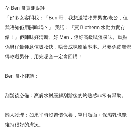
💡 Ben 哥實測點評

「好多女客問我：『Ben 哥，我想送禮物畀男友/老公，但
我唔知佢用開咩喎？』 我話：『買 Biotherm 水動力實冇
錯！』佢陣味好清新、好 Man，係好高級嘅溫泉味。重點
係男仔最鍾意佢吸收快，唔會成塊臉油淋淋。只要係皮膚覺
得乾嘅男仔，用完呢套一定會回購！

Ben 哥小建議：

刮鬍後必備：爽膚水對緩解刮鬍後的灼熱感非常有幫助。

懶人護理：如果平時沒習慣保養，單用潔面 + 保濕乳也能
維持很好的膚況。
