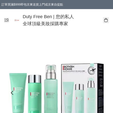
訂單買滿$999即包京東送貨上門或京東自提點
Duty Free Ben | 您的私人
全球頂級美妝採購專家