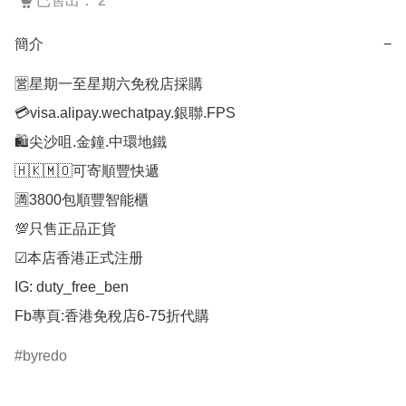
已售出： 2
簡介
−
🈺星期一至星期六免稅店採購

💳visa.alipay.wechatpay.銀聯.FPS

🛍️尖沙咀.金鐘.中環地鐵

🇭🇰🇲🇴可寄順豐快遞

🈵3800包順豐智能櫃

💯只售正品正貨

☑︎本店香港正式注册

IG: duty_free_ben

byredo