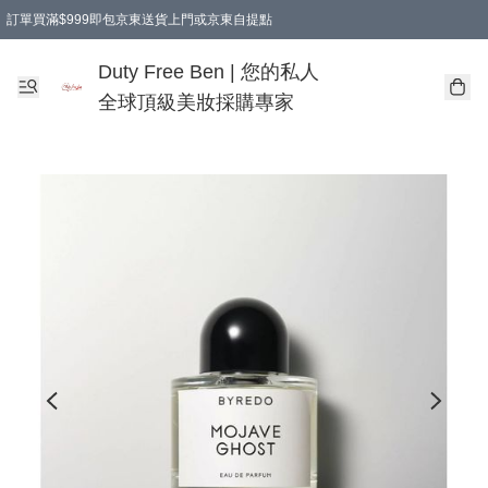
訂單買滿$999即包京東送貨上門或京東自提點
Duty Free Ben | 您的私人
全球頂級美妝採購專家