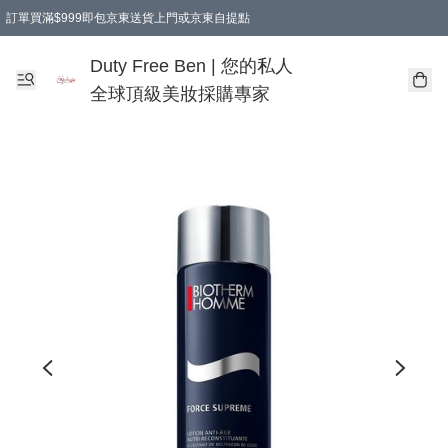
訂單買滿$999即包京東送貨上門或京東自提點
Duty Free Ben | 您的私人
全球頂級美妝採購專家