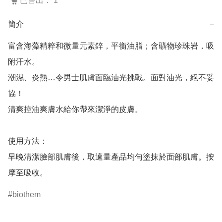
已售出： 1
簡介
−
富含海藻精粹和微量元素鋅，平衡油脂；含礦物珍珠岩，吸
附汗水。

潮濕、炎熱…令男士肌膚面臨油光挑戰。面對油光，絕不妥
協！

清爽控油爽膚水給你帶來潔淨的皮膚。

使用方法：

早晚清潔臉部肌膚後，取適量產品均勻塗抹於面部肌膚。按
摩至吸收。
biothem