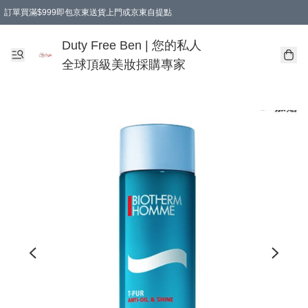
訂單買滿$999即包京東送貨上門或京東自提點
Duty Free Ben | 您的私人
全球頂級美妝採購專家