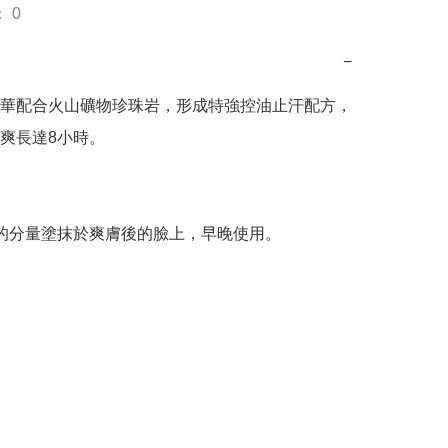
 0
−
華配合火山礦物珍珠岩，形成特強控油止汗配方，
爽長達8小時。

的分量塗抹於爽膚後的臉上，早晚使用。