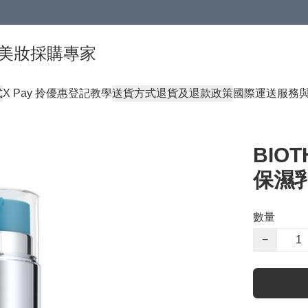
球頂級美妝採購專家
式
X Pay 拎優惠登記教學
送貨方式
退貨及退款政策
國際運送服務
BIO
保濕乳
數量
−