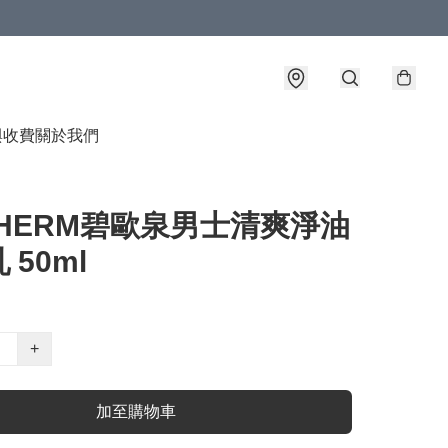
與收費
關於我們
THERM碧歐泉男士清爽淨油
 50ml
+
加至購物車