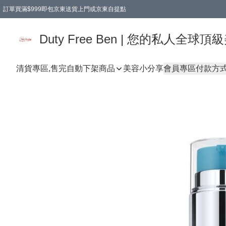
訂單買滿$999即包京東送貨上門或京東自提點
Duty Free Ben | 您的私人全
清貨專區,售完自動下架
商品
美容小分享
會員專區
付款方