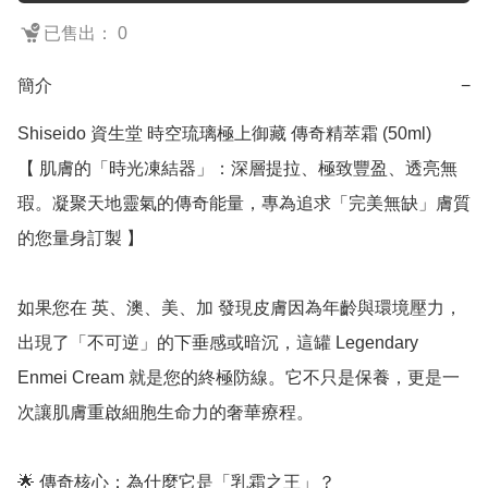
已售出： 0
簡介
−
Shiseido 資生堂 時空琉璃極上御藏 傳奇精萃霜 (50ml)

【 肌膚的「時光凍結器」：深層提拉、極致豐盈、透亮無
瑕。凝聚天地靈氣的傳奇能量，專為追求「完美無缺」膚質
的您量身訂製 】

如果您在 英、澳、美、加 發現皮膚因為年齡與環境壓力，
出現了「不可逆」的下垂感或暗沉，這罐 Legendary 
Enmei Cream 就是您的終極防線。它不只是保養，更是一
次讓肌膚重啟細胞生命力的奢華療程。

🌟 傳奇核心：為什麼它是「乳霜之王」？
