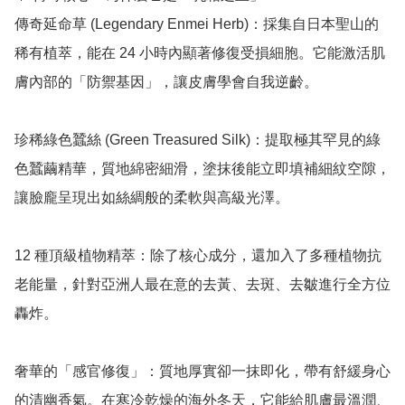
傳奇延命草 (Legendary Enmei Herb)：採集自日本聖山的
稀有植萃，能在 24 小時內顯著修復受損細胞。它能激活肌
膚內部的「防禦基因」，讓皮膚學會自我逆齡。

珍稀綠色蠶絲 (Green Treasured Silk)：提取極其罕見的綠
色蠶繭精華，質地綿密細滑，塗抹後能立即填補細紋空隙，
讓臉龐呈現出如絲綢般的柔軟與高級光澤。

12 種頂級植物精萃：除了核心成分，還加入了多種植物抗
老能量，針對亞洲人最在意的去黃、去斑、去皺進行全方位
轟炸。

奢華的「感官修復」：質地厚實卻一抹即化，帶有舒緩身心
的清幽香氣。在寒冷乾燥的海外冬天，它能給肌膚最溫潤、