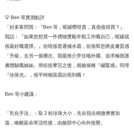
💡 Ben 哥實測點評

「好多客問我：『Ben 哥，呢罐嘢咁貴，真係值得買？』

我話：『如果您想買一件禮物獎勵辛勤工作嘅自己，呢罐就
係最好嘅選擇。』佢唔係普通補水霜，佢係幫您將皮膚質感
「升級」去另一個層次。我最推介畀住喺外國、追求極致護
膚體驗嘅姊妹。用佢按摩完之後，個臉個種『繃緊感』同埋
『珍珠光』，係平時啲面霜比唔到嘅！

Ben 哥小建議：

「乳化手法」：取 2 粒珍珠大小，先在指尖稍微摩擦加
溫，喚醒延命草活性後，由臉部中心向外按壓。
