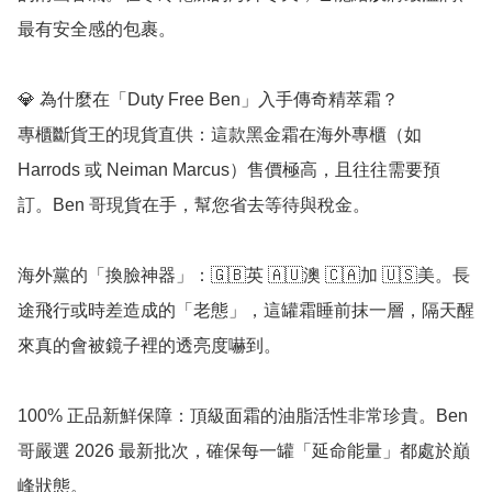
最有安全感的包裹。

💎 為什麼在「Duty Free Ben」入手傳奇精萃霜？

專櫃斷貨王的現貨直供：這款黑金霜在海外專櫃（如 
Harrods 或 Neiman Marcus）售價極高，且往往需要預
訂。Ben 哥現貨在手，幫您省去等待與稅金。

海外黨的「換臉神器」：🇬🇧英 🇦🇺澳 🇨🇦加 🇺🇸美。長
途飛行或時差造成的「老態」，這罐霜睡前抹一層，隔天醒
來真的會被鏡子裡的透亮度嚇到。

100% 正品新鮮保障：頂級面霜的油脂活性非常珍貴。Ben 
哥嚴選 2026 最新批次，確保每一罐「延命能量」都處於巔
峰狀態。
