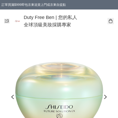
訂單買滿$999即包京東送貨上門或京東自提點
Duty Free Ben | 您的私人
全球頂級美妝採購專家